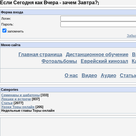
Если Сегодня как Вчера - зачем Завтра?
]
Форма входа
Логин:
Пароль:
запомнить
Забыл
Меню сайта
Главная страница
Дистанционное обучение
В
Фотоальбомы
Еврейский кинозал
К
О нас
Видео
Аудио
Стать
Categories
Семинары и шабатоны
[333]
Лекции и встречи
[837]
Статьи
[2077]
Уроки Торы онлайн
[205]
Недельные главы Торы онлайн