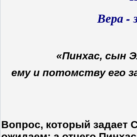
Вера - 
«Пинхас, сын Э
ему и потомству его з
Вопрос, который задает С
ожидаем: а отчего Пинхас