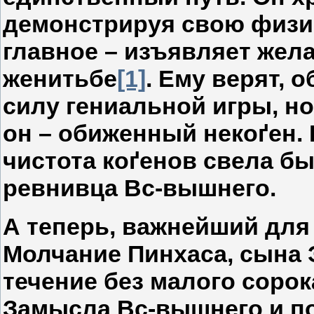
демонстрируя свою физи
главное – изъявляет жел
женитьбе
[1]
. Ему верят, 
силу гениальной игры, но
он – обиженный некоґен. 
чистота коґенов свела б
ревнивца Вс-вышнего.
А теперь, важнейший для 
Молчание Пинхаса, сына 
течение без малого сорок
Замысла Вс-вышнего и п