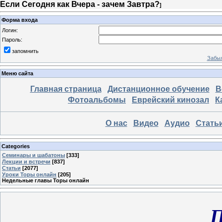
Если Сегодня как Вчера - зачем Завтра?
]
Форма входа
Логин:
Пароль:
запомнить
Забыл
Меню сайта
Главная страница
Дистанционное обучение
В
Фотоальбомы
Еврейский кинозал
К
О нас
Видео
Аудио
Стать
Categories
Семинары и шабатоны
[333]
Лекции и встречи
[837]
Статьи
[2077]
Уроки Торы онлайн
[205]
Недельные главы Торы онлайн
П