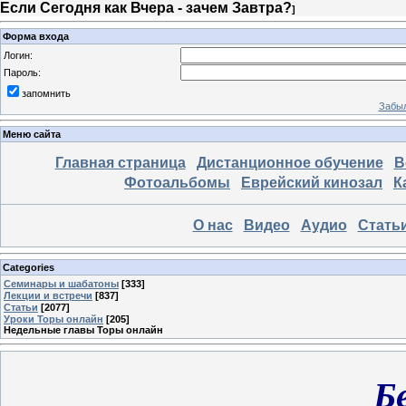
Если Сегодня как Вчера - зачем Завтра?
]
Форма входа
Логин:
Пароль:
запомнить
Забыл
Меню сайта
Главная страница
Дистанционное обучение
В
Фотоальбомы
Еврейский кинозал
К
О нас
Видео
Аудио
Стать
Categories
Семинары и шабатоны
[333]
Лекции и встречи
[837]
Статьи
[2077]
Уроки Торы онлайн
[205]
Недельные главы Торы онлайн
Б