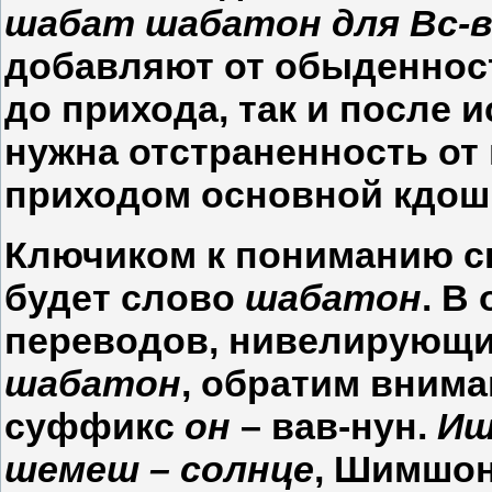
шабат шабатон для Вс-
добавляют от обыденност
до прихода, так и после и
нужна отстраненность от
приходом основной кдоши
Ключиком к пониманию с
будет слово
шабатон
. В
переводов, нивелирующи
шабатон
, обратим вним
суффикс
он
– вав-нун.
Иш
шемеш – солнце
, Шимшон