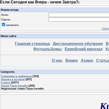
Если Сегодня как Вчера - зачем Завтра?
]
Форма входа
Логин:
Пароль:
запомнить
Забыл
Меню сайта
Главная страница
Дистанционное обучение
В
Фотоальбомы
Еврейский кинозал
К
О нас
Видео
Аудио
Стать
Categories
Семинары и шабатоны
[333]
Лекции и встречи
[837]
Статьи
[2077]
Уроки Торы онлайн
[205]
Недельные главы Торы онлайн
К