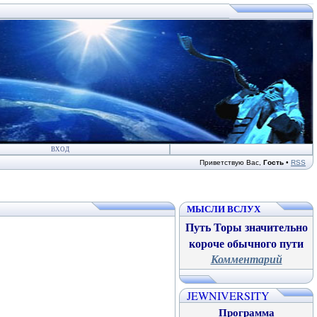
ВХОД
Приветствую Вас
,
Гость
•
RSS
МЫСЛИ ВСЛУХ
Путь Торы значительно
короче обычного пути
Комментарий
JEWNIVERSITY
Программа