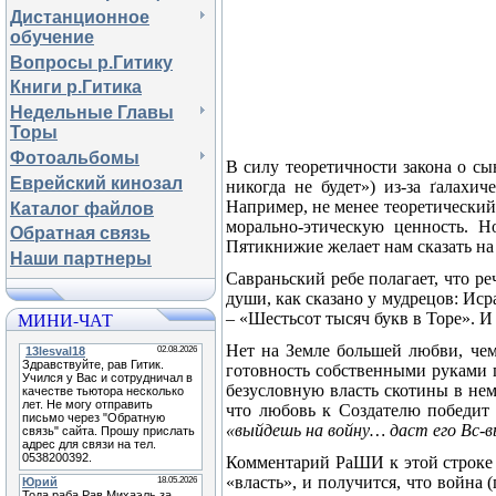
Дистанционное
обучение
Вопросы р.Гитику
Книги р.Гитика
Недельные Главы
Торы
Фотоальбомы
В силу теоретичности закона о сы
Еврейский кинозал
никогда не будет») из-за
ґ
алахич
Например, не менее теоретический
Каталог файлов
морально-этическую ценность. Н
Обратная связь
Пятикнижие желает нам сказать н
Наши партнеры
Савраньский ребе полагает, что ре
души, как сказано у мудрецов: Иср
МИНИ-ЧАТ
– «Шестьсот тысяч букв в Торе». 
Нет на Земле большей любви, чем
готовность собственными руками п
безусловную власть скотины в не
что любовь к Создателю победит
«выйдешь на войну… даст его Вс-
Комментарий РаШИ к этой строке
«власть», и получится, что война