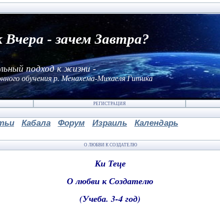
к Вчера - зачем Завтра?
льный подход к жизни -
нного обучения р. Менахема-Михаеля Гитика
РЕГИСТРАЦИЯ
тьи
Кабала
Форум
Израиль
Календарь
О ЛЮБВИ К СОЗДАТЕЛЮ
Ки Теце
О любви к Создателю
(Учеба. 3-4 год)