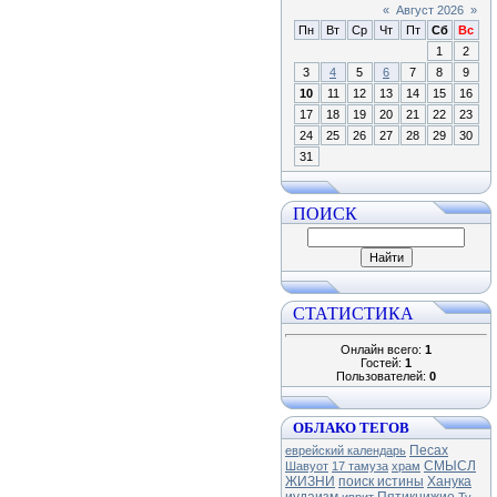
«
Август 2026
»
Пн
Вт
Ср
Чт
Пт
Сб
Вс
1
2
3
4
5
6
7
8
9
10
11
12
13
14
15
16
17
18
19
20
21
22
23
24
25
26
27
28
29
30
31
ПОИСК
СТАТИСТИКА
Онлайн всего:
1
Гостей:
1
Пользователей:
0
ОБЛАКО ТЕГОВ
Песах
еврейский календарь
СМЫСЛ
Шавуот
17 тамуза
храм
ЖИЗНИ
поиск истины
Ханука