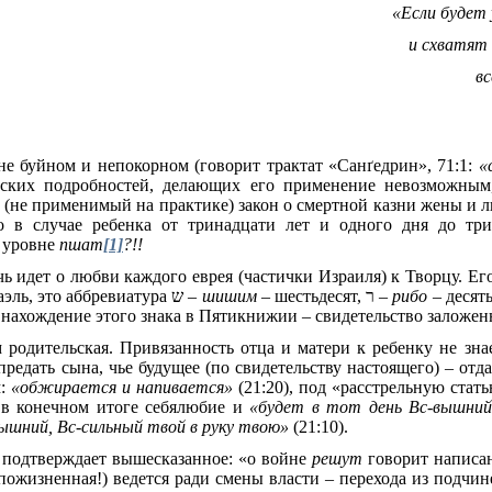
«Если будет
и схватят
вс
не буйном и непокорном (говорит трактат «Сан
ґ
едрин», 71:1:
«
еских подробностей, делающих его применение невозможным,
 (не применимый на практике) закон о смертной казни жены и
о в случае ребенка от тринадцати лет и одного дня до три
а уровне
пшат
[1]
?!!
чь идет о любви каждого еврея (частички Израиля) к Творцу. Е
аэль, это аббревиатура
ש
–
шишим
– шестьдесят,
ר
–
рибо
– десят
И нахождение этого знака в Пятикнижии – свидетельство заложен
 родительская. Привязанность отца и матери к ребенку не зна
редать сына, чье будущее (по свидетельству настоящего) – отд
м:
«обжирается и напивается»
(21:20), под «расстрельную стать
 в конечном итоге себялюбие и
«будет в тот день Вс-вышний
вышний, Вс-сильный твой в руку твою»
(21:10).
 подтверждает вышесказанное: «о войне
решут
говорит написа
 (пожизненная!) ведется ради смены власти – перехода из подч