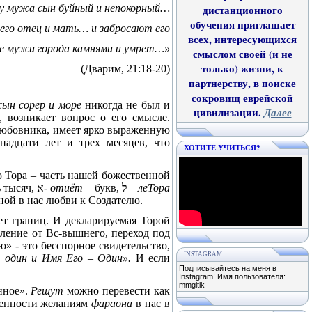
 у мужа сын буйный и непокорный…
дистанционного
обучения приглашает
 его отец и мать… и забросают его
всех, интересующихся
е мужи города камнями и умрет…»
смыслом своей (и не
только) жизни, к
(Дварим, 21:18-20)
партнерству, в поиске
сокровищ еврейской
сын сорер и море
никогда не был и
цивилизации.
Далее
 возникает вопрос о его смысле.
 любовника, имеет ярко выраженную
надцати лет и трех месяцев, что
ХОТИТЕ УЧИТЬСЯ?
го Тора – часть нашей божественной
ь тысяч,
א
-
отиёт –
букв,
ל
–
леТора
ной в нас любви к Создателю.
ет границ. И декларируемая Торой
аление от Вс-вышнего, переход под
ю» - это бесспорное свидетельство,
INSTAGRAM
 один и Имя Его – Один».
И если
Подписывайтесь на меня в
Instagram! Имя пользователя:
mmgitik
нное».
Решут
можно перевести как
иненности желаниям
фараона
в нас в