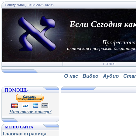
Понедельник, 10.08.2026, 06:08
Если Сегодня ка
Профессиона
авторская программа дистанцио
ГЛАВНАЯ
О нас
Видео
Аудио
Ста
ПОМОЩЬ
Что такое маасер?
МЕНЮ САЙТА
Главная страница