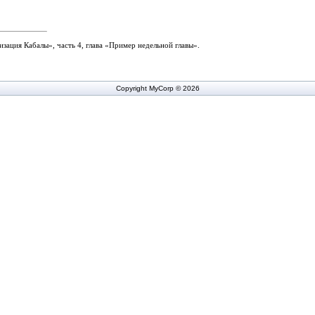
зация Кабалы», часть 4, глава «Пример недельной главы».
Copyright MyCorp © 2026