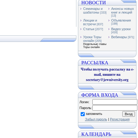
НОВОСТИ
Семинары и
Анонсы новых
шабатоны
книг и лекций
[333]
[13]
Лекции и
Объявления
встречи
[199]
[837]
Статьи
Видео уроки
[2077]
[416]
Уроки Торы
Вебинары
[971]
онлайн
[205]
Недельные главы
Торы онлайн
РАССЫЛКА
Чтобы получать рассылку на e-
mail, пишите на
secretary@jewniversity.org
ФОРМА ВХОДА
Логин:
Пароль:
запомнить
Забыл пароль
|
Регистрация
КАЛЕНДАРЬ