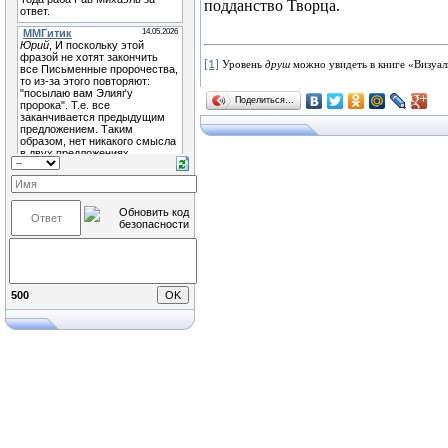
подданство Творца.
[1]
Уровень
друш
можно увидеть в книге «Визуали
Поделиться…
500