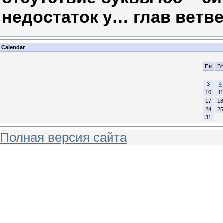
недостаток у… глав ветве
Calendar
Пн
Вт
3
4
10
11
17
18
24
25
31
Полная версия сайта