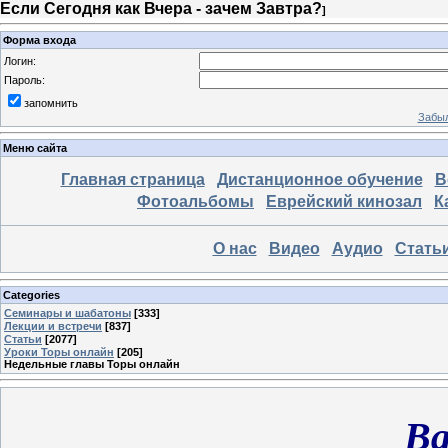
Если Сегодня как Вчера - зачем Завтра?
]
Форма входа
Логин:
Пароль:
запомнить
Забыл
Меню сайта
Главная страница
Дистанционное обучение
В
Фотоальбомы
Еврейский кинозал
К
О нас
Видео
Аудио
Стать
Categories
Семинары и шабатоны
[333]
Лекции и встречи
[837]
Статьи
[2077]
Уроки Торы онлайн
[205]
Недельные главы Торы онлайн
Ва