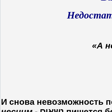
Недоста
«А н
И снова невозможность п
несиим -
נשאים
пишется б