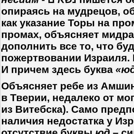
опираясь на мудрецов, о
как указание Торы на пр
промах, объясняет мидра
дополнить все то, что бу
пожертвовании Израиля. И
И причем здесь буква
«ю
Объясняет ребе из Амшино
в Тверии, недалеко от м
из Витебска). Само пред
наличия недостатка у Изр
отсутствие буквы
юд
– си