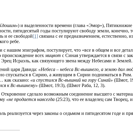
Кдошим»
) и выделенности времени (глава «Эмор»), Пятикни
ности, пятидесятый годы постулируют свободу земли, конечно, т
ь и ее свободой
[1]
связана с ее предназначением, естественно, 
ого ребе.
 с нашим эпиграфом, постулирует, что «все в общем и все детал
о происхождение всех
мицвот
с Синая утверждается в связи с за
й Эрец Исраэль, как связующего звена между Небесами и Землей.
ений царя Давида:
«Небеса – небеса Вс-вышнего, а землю дал л
о спускаться в Сирию, а живущим в Сирии подниматься в Рим. Н
 как сказано:
«и спустился Вс-вышний на гору Синай»
(Шмот, 1
лся к Вс-вышнему»
(Шмот, 19:3), (Шмот Раба, 12, 3).
е Откровение сделало возможным соединение высшего с материа
ому
«не продается навсегда
(25:23), что ее владелец сам Творец, 
ль реализуется через законы о седьмом и пятидесятом годе и пря