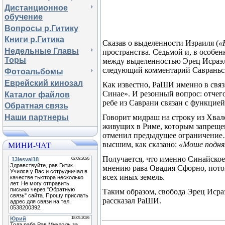
Дистанционное
обучение
Вопросы р.Гитику
Книги р.Гитика
Сказав о выделенности Израиля (
«
Недельные Главы
пространства. Седьмой и, в особен
Торы
между выделенностью Эрец Исраэл
следующий комментарий Савраньск
Фотоальбомы
Еврейский кинозал
Как известно, РаШИ именно в связи
Синае». И резонный вопрос: отчег
Каталог файлов
ребе из Саврани связан с функцие
Обратная связь
Говорит мидраш на строку из Хвал
Наши партнеры
живущих в Риме, которым запрещен
отменил предыдущее ограничение…
МИНИ-ЧАТ
высшим, как сказано:
«Моше подня
Получается, что именно Синайско
мнению рава Овадия Сфорно, пот
всех иных земель.
Таким образом, свобода Эрец Исраэ
рассказал РаШИ.