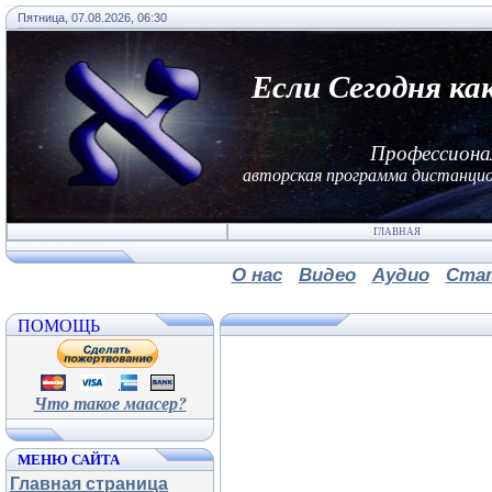
Пятница, 07.08.2026, 06:30
Если Сегодня ка
Профессиона
авторская программа дистанцио
ГЛАВНАЯ
О нас
Видео
Аудио
Ста
ПОМОЩЬ
Что такое маасер?
МЕНЮ САЙТА
Главная страница