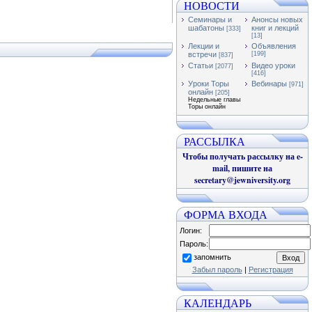
НОВОСТИ
Семинары и
Анонсы новых
шабатоны
книг и лекций
[333]
[13]
Лекции и
Объявления
встречи
[199]
[837]
Статьи
Видео уроки
[2077]
[416]
Уроки Торы
Вебинары
[971]
онлайн
[205]
Недельные главы
Торы онлайн
РАССЫЛКА
Чтобы получать рассылку на e-
mail, пишите на
secretary@jewniversity.org
ФОРМА ВХОДА
Логин:
Пароль:
запомнить
Забыл пароль
|
Регистрация
КАЛЕНДАРЬ