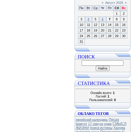
«
Август 2026
»
Пн
Вт
Ср
Чт
Пт
Сб
Вс
1
2
3
4
5
6
7
8
9
10
11
12
13
14
15
16
17
18
19
20
21
22
23
24
25
26
27
28
29
30
31
ПОИСК
СТАТИСТИКА
Онлайн всего:
1
Гостей:
1
Пользователей:
0
ОБЛАКО ТЕГОВ
Песах
еврейский календарь
СМЫСЛ
Шавуот
17 тамуза
храм
ЖИЗНИ
поиск истины
Ханука