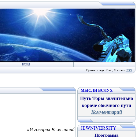
ВХОД
Приветствую Вас
,
Гость
•
RSS
МЫСЛИ ВСЛУХ
Путь Торы значительно
короче обычного пути
Комментарий
JEWNIVERSITY
«И говорил Вс-вышний
Программа