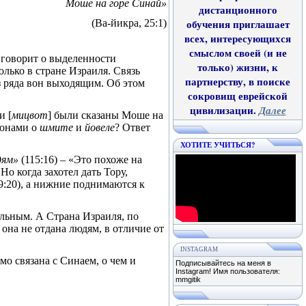
Моше на горе Синай»
дистанционного
(Ва-йикра, 25:1)
обучения приглашает
всех, интересующихся
смыслом своей (и не
жие говорит о выделенности
только) жизни, к
олько в стране Израиля. Связь
партнерству, в поиске
из ряда вон выходящим. Об этом
сокровищ еврейской
цивилизации.
Далее
и [
мицвот
] были сказаны Моше на
конами о
шмите
и
йовеле
? Ответ
ХОТИТЕ УЧИТЬСЯ?
юдям»
(115:16) – «Это похоже на
о когда захотел дать Тору,
9:20), а нижние поднимаются к
льным. А Страна Израиля, по
и она не отдана людям, в отличие от
INSTAGRAM
мо связана с Синаем, о чем и
Подписывайтесь на меня в
Instagram! Имя пользователя:
mmgitik