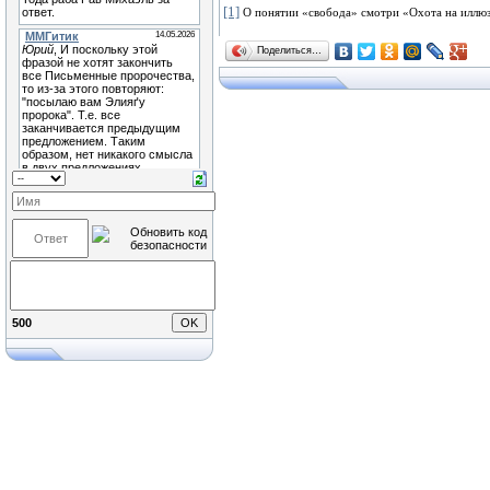
[1]
О понятии «свобода» смотри «Охота на иллюз
Поделиться…
500