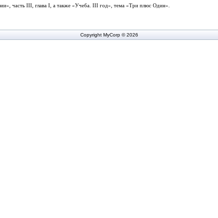
ии», часть
III
, глава
I
, а также «Учеба.
III
год», тема «Три плюс Один».
Copyright MyCorp © 2026