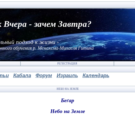
к Вчера - зачем Завтра?
льный подход к жизни -
нного обучения р. Менахема-Михаеля Гитика
РЕГИСТРАЦИЯ
тьи
Кабала
Форум
Израиль
Календарь
НЕБО НА ЗЕМЛЕ
Бе
ґар
Небо на Земле