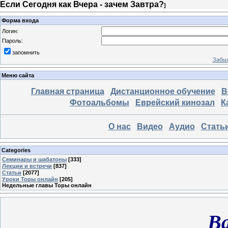
Если Сегодня как Вчера - зачем Завтра?
]
Форма входа
Логин:
Пароль:
запомнить
Забыл
Меню сайта
Главная страница
Дистанционное обучение
В
Фотоальбомы
Еврейский кинозал
К
О нас
Видео
Аудио
Стать
Categories
Семинары и шабатоны
[333]
Лекции и встречи
[837]
Статьи
[2077]
Уроки Торы онлайн
[205]
Недельные главы Торы онлайн
В