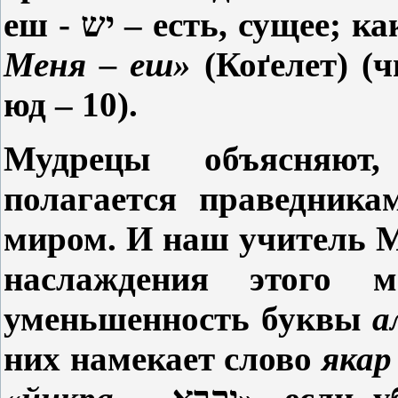
еш -
יש
– есть, сущее; к
Меня – еш»
(Коґ
елет) (
юд – 10).
Мудрецы объясняют
полагается праведника
миром. И наш учитель М
наслаждения этого 
уменьшенность буквы
а
них намекает слово
якар