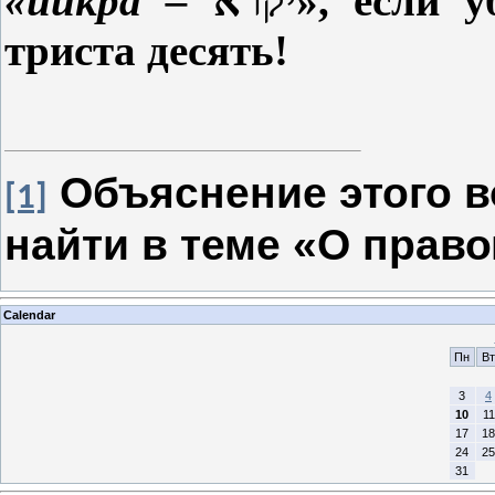
«йикра –
יקרא
», если 
триста десять!
Объяснение этого 
[1]
найти в теме «О правом
Calendar
Пн
Вт
3
4
10
11
17
18
24
25
31