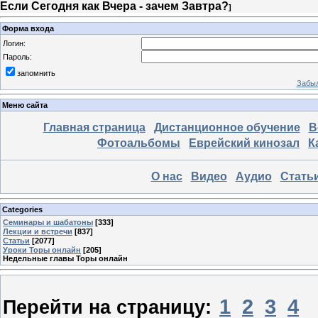
Если Сегодня как Вчера - зачем Завтра?
]
Форма входа
Логин:
Пароль:
запомнить
Забыл
Меню сайта
Главная страница
Дистанционное обучение
В
Фотоальбомы
Еврейский кинозал
К
О нас
Видео
Аудио
Стать
Categories
Семинары и шабатоны
[333]
Лекции и встречи
[837]
Статьи
[2077]
Уроки Торы онлайн
[205]
Недельные главы Торы онлайн
1
2
3
4
Перейти на страницу: