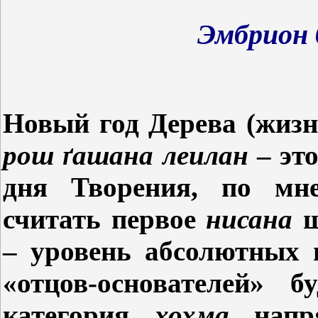
Эмбрион 
Новый год Дерева (жизн
рош
ґашана леилан
– это
дня Творения, по мн
считать первое
нисана
ш
– уровень абсолютных 
«отцов-основателей» 
категория
хохма
напр