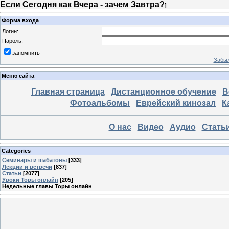
Если Сегодня как Вчера - зачем Завтра?
]
Форма входа
Логин:
Пароль:
запомнить
Забыл
Меню сайта
Главная страница
Дистанционное обучение
В
Фотоальбомы
Еврейский кинозал
К
О нас
Видео
Аудио
Стать
Categories
Семинары и шабатоны
[333]
Лекции и встречи
[837]
Статьи
[2077]
Уроки Торы онлайн
[205]
Недельные главы Торы онлайн