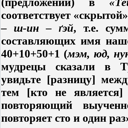
(предложений) в
«Те
соответствует «скрытой
– ш-
ин
–
ґэй
, т.е.
сумм
составляющих имя наш
40+10+50+1
(
мэм
, юд, ну
мудрецы сказали в 
увидьте [разницу] меж
тем [кто не является]
повторяющий выученн
повторяет сто и один раз