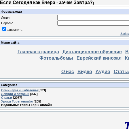
Если Сегодня как Вчера - зачем Завтра?
]
Форма входа
Логин:
Пароль:
запомнить
Забыл
Меню сайта
Главная страница
Дистанционное обучение
В
Фотоальбомы
Еврейский кинозал
К
О нас
Видео
Аудио
Стать
Categories
Семинары и шабатоны
[333]
Лекции и встречи
[837]
Статьи
[2077]
Уроки Торы онлайн
[205]
Недельные главы Торы онлайн