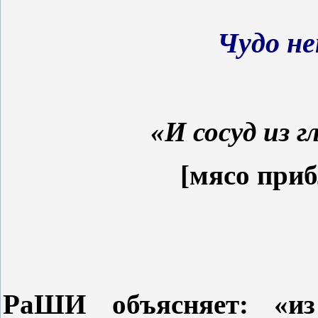
Чудо н
«И сосуд из 
[
мясо при
РаШИ объясняет: «из