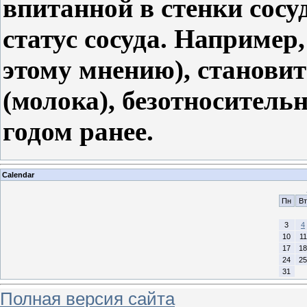
впитанной в стенки сосуд
статус сосуда. Например
этому мнению), становит
(молока), безотносительн
годом ранее.
Calendar
Пн
Вт
3
4
10
11
17
18
24
25
31
Полная версия сайта