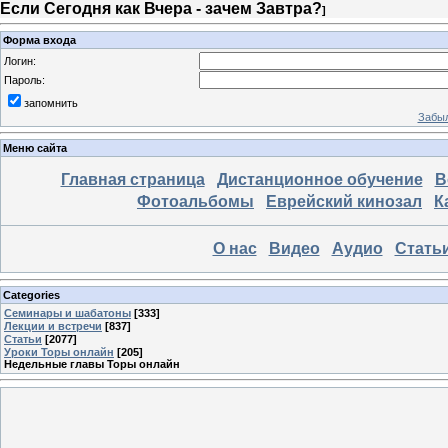
Если Сегодня как Вчера - зачем Завтра?
]
Форма входа
Логин:
Пароль:
запомнить
Забыл
Меню сайта
Главная страница
Дистанционное обучение
В
Фотоальбомы
Еврейский кинозал
К
О нас
Видео
Аудио
Стать
Categories
Семинары и шабатоны
[333]
Лекции и встречи
[837]
Статьи
[2077]
Уроки Торы онлайн
[205]
Недельные главы Торы онлайн