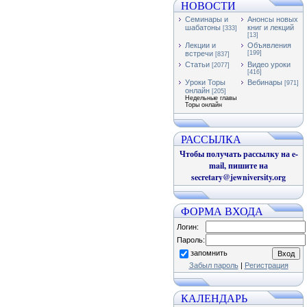
НОВОСТИ
Семинары и
Анонсы новых
шабатоны
книг и лекций
[333]
[13]
Лекции и
Объявления
встречи
[199]
[837]
Статьи
Видео уроки
[2077]
[416]
Уроки Торы
Вебинары
[971]
онлайн
[205]
Недельные главы
Торы онлайн
РАССЫЛКА
Чтобы получать рассылку на e-
mail, пишите на
secretary@jewniversity.org
ФОРМА ВХОДА
Логин:
Пароль:
запомнить
Забыл пароль
|
Регистрация
КАЛЕНДАРЬ