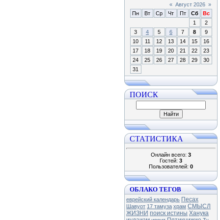
«
Август 2026
»
Пн
Вт
Ср
Чт
Пт
Сб
Вс
1
2
3
4
5
6
7
8
9
10
11
12
13
14
15
16
17
18
19
20
21
22
23
24
25
26
27
28
29
30
31
ПОИСК
СТАТИСТИКА
Онлайн всего:
3
Гостей:
3
Пользователей:
0
ОБЛАКО ТЕГОВ
Песах
еврейский календарь
СМЫСЛ
Шавуот
17 тамуза
храм
ЖИЗНИ
поиск истины
Ханука