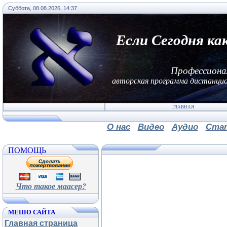
Суббота, 08.08.2026, 14:37
Если Сегодня ка
Профессиона
авторская программа дистанцио
ГЛАВНАЯ
О нас
Видео
Аудио
Ста
ПОМОЩЬ
Что такое маасер?
МЕНЮ САЙТА
Главная страница