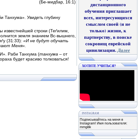
(Бе-мидбар, 16:1)
дистанционного
обучения приглашает
всех, интересующихся
и Танхума». Увидеть глубину
смыслом своей (и не
только) жизни, к
ы известнейшей строки (Теґилим,
полнится земля знанием Вс-вышнего,
партнерству, в поиске
ґу (31:33):
«И не будут обучать
сокровищ еврейской
знают Меня».
цивилизации.
Далее
И». Раби Танхума (
танхума
– от
ораха будет красиво толковаться!
ХОТИТЕ УЧИТЬСЯ?
INSTAGRAM
Подписывайтесь на меня в
Instagram! Имя пользователя:
mmgitik