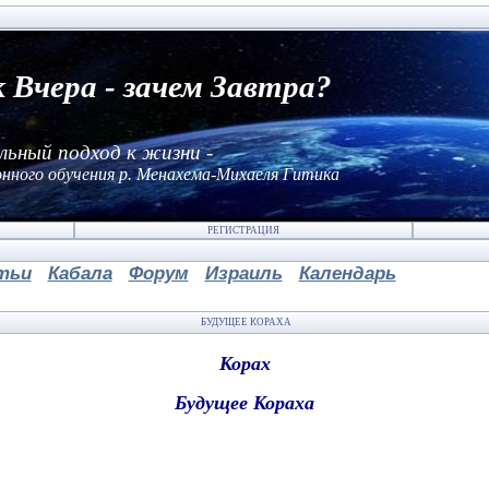
к Вчера - зачем Завтра?
льный подход к жизни -
нного обучения р. Менахема-Михаеля Гитика
РЕГИСТРАЦИЯ
тьи
Кабала
Форум
Израиль
Календарь
БУДУЩЕЕ КОРАХА
Корах
Будущее Кораха