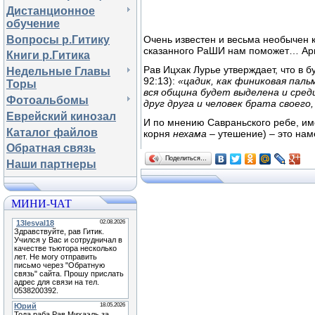
Дистанционное
обучение
Вопросы р.Гитику
Очень известен и весьма необычен 
сказанного РаШИ нам поможет… Ар
Книги р.Гитика
Рав Ицхак Лурье утверждает, что в
Недельные Главы
92:13):
«цадик, как финиковая пал
Торы
вся община будет выделена и сред
Фотоальбомы
друг друга и человек брата своего
Еврейский кинозал
И по мнению Савраньского ребе, им
Каталог файлов
корня
нехама
– утешение) – это нам
Обратная связь
Поделиться…
Наши партнеры
МИНИ-ЧАТ