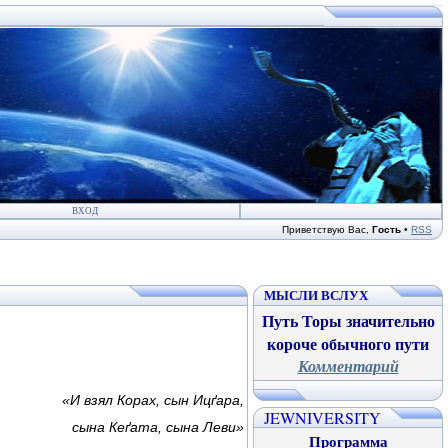
ВХОД
Приветствую Вас
,
Гость
•
RSS
МЫСЛИ ВСЛУХ
Путь Торы значительно
короче обычного пути
Комментарий
«И взял Корах, сын Иц
ґ
ара,
JEWNIVERSITY
сына Ке
ґ
ата, сына Леви»
Программа