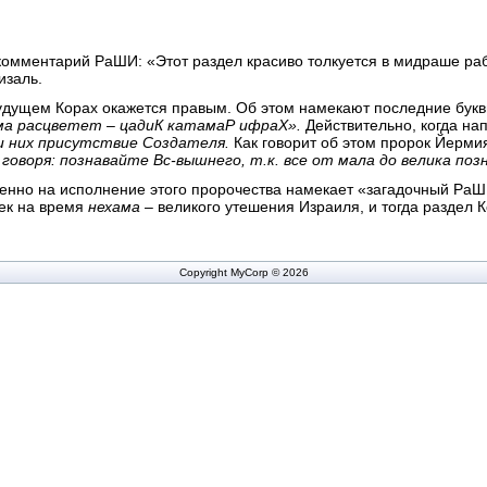
комментарий РаШИ: «Этот раздел красиво толкуется в мидраше раб
изаль.
 будущем Корах окажется правым. Об этом намекают последние букв
ьма расцветет – цадиК катамаР ифраХ».
Действительно, когда на
и них присутствие Создателя.
Как говорит об этом пророк Йермия
, говоря: познавайте Вс-вышнего, т.к. все от мала до велика по
енно на исполнение этого пророчества намекает «загадочный РаШ
ек на время
нехама
– великого утешения Израиля, и тогда раздел К
Copyright MyCorp © 2026