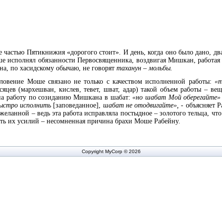
 частью Пятикнижия «дорогого стоит». И день, когда оно было дано, дв
 исполнял обязанности Первосвященника, воздвигая Мишкан, работая в
ана, по хасидскому обычаю, не говорят
таханун – мольбы.
ословение Моше связано не только с качеством исполненной работы:
«т
сяцев (мархешван, кислев, тевет, шват, адар) такой объем работы – ве
 на работу по созиданию Мишкана в шабат:
«но шабат Мой оберегайте
ыстро исполнить
[заповеданное],
шабат не отодвигайте», -
объясняет Р
 желанной – ведь эта работа исправляла постыдное – золотого тельца, ч
ть их усилий – несомненная причина брахи Моше Рабейну.
Copyright MyCorp © 2026