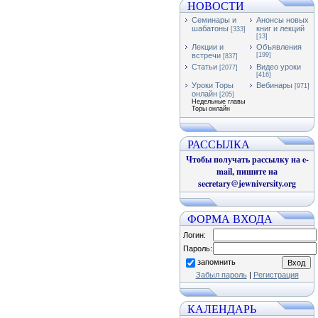
НОВОСТИ
Семинары и
Анонсы новых
шабатоны
книг и лекций
[333]
[13]
Лекции и
Объявления
встречи
[199]
[837]
Статьи
Видео уроки
[2077]
[416]
Уроки Торы
Вебинары
[971]
онлайн
[205]
Недельные главы
Торы онлайн
РАССЫЛКА
Чтобы получать рассылку на e-
mail, пишите на
secretary@jewniversity.org
ФОРМА ВХОДА
Логин:
Пароль:
запомнить
Забыл пароль
|
Регистрация
КАЛЕНДАРЬ