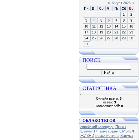
«
Август 2026
»
Пн
Вт
Ср
Чт
Пт
Сб
Вс
1
2
3
4
5
6
7
8
9
10
11
12
13
14
15
16
17
18
19
20
21
22
23
24
25
26
27
28
29
30
31
ПОИСК
СТАТИСТИКА
Онлайн всего:
3
Гостей:
3
Пользователей:
0
ОБЛАКО ТЕГОВ
Песах
еврейский календарь
СМЫСЛ
Шавуот
17 тамуза
храм
ЖИЗНИ
поиск истины
Ханука