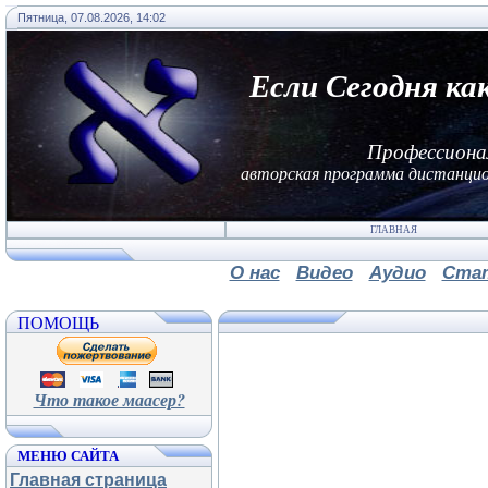
Пятница, 07.08.2026, 14:02
Если Сегодня ка
Профессиона
авторская программа дистанцио
ГЛАВНАЯ
О нас
Видео
Аудио
Ста
ПОМОЩЬ
Что такое маасер?
МЕНЮ САЙТА
Главная страница