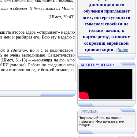
и вот сделали все, как велел Вс-вышний,
дистанционного
так и сделали. И благословил их Моше»
обучения приглашает
всех, интересующихся
(Шмот, 39:43)
смыслом своей (и не
только) жизни, к
адцать второе адара «открывает» неделю
партнерству, в поиске
 нем и разбирая его. Всю эту неделю с
сокровищ еврейской
цивилизации.
Далее
ак и сделали»
, но и с ее количеством.
щь не очень выполнимая. Свидетельство
»
(Шмот, 31-13) –
«несмотря на то, что
ХОТИТЕ УЧИТЬСЯ?
аШИ (там же). Работа по созданию всех
то они выполнили ее, с божьей помощью,
INSTAGRAM
Подписывайтесь на меня в
Instagram! Имя пользователя:
mmgitik