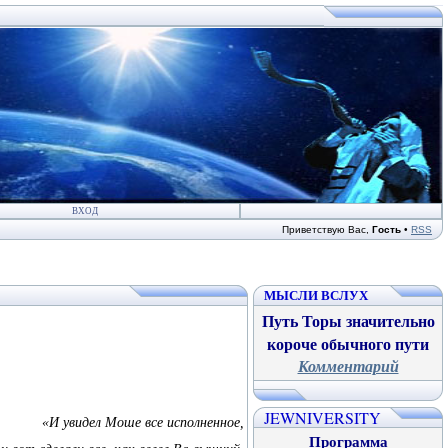
ВХОД
Приветствую Вас
,
Гость
•
RSS
МЫСЛИ ВСЛУХ
Путь Торы значительно
короче обычного пути
Комментарий
JEWNIVERSITY
«И увидел Моше все исполненное,
Программа