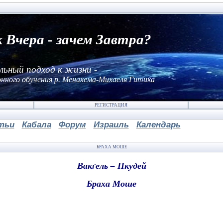
к Вчера - зачем Завтра?
льный подход к жизни -
нного обучения р. Менахема-Михаеля Гитика
РЕГИСТРАЦИЯ
тьи
Кабала
Форум
Израиль
Календарь
БРАХА МОШЕ
Вак
ґ
ель – Пкудей
Браха Моше