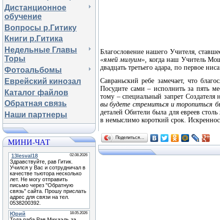
Дистанционное
обучение
Вопросы р.Гитику
Книги р.Гитика
Недельные Главы
Благословение нашего Учителя, ставшее
Торы
«ямей милуим»,
когда наш Учитель Моше
двадцать третьего адара, по первое нис
Фотоальбомы
Еврейский кинозал
Савраньский ребе замечает, что благ
Посудите сами – исполнить за пять ме
Каталог файлов
тому – специальный запрет Создателя
Обратная связь
вы будете стремиться и торопиться б
деталей Обители была для евреев столь
Наши партнеры
в немыслимо короткий срок. Искреннос
Поделиться…
МИНИ-ЧАТ