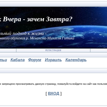
к Вчера - зачем Завтра?
льный подход к жизни -
нного обучения р. Менахема-Михаеля Гитика
РЕГИСТРАЦИЯ
тьи
Кабала
Форум
Израиль
Календарь
м запрещено просматривать данную страницу, пожалуйста войдите на сайт как пользов
[
ВХОД
]