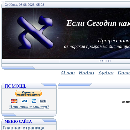
Суббота, 08.08.2026, 05:03
Если Сегодня ка
Профессиона
авторская программа дистанцио
ГЛАВНАЯ
О нас
Видео
Аудио
Ста
ПОМОЩЬ
Гостя
Что такое маасер?
МЕНЮ САЙТА
Главная страница