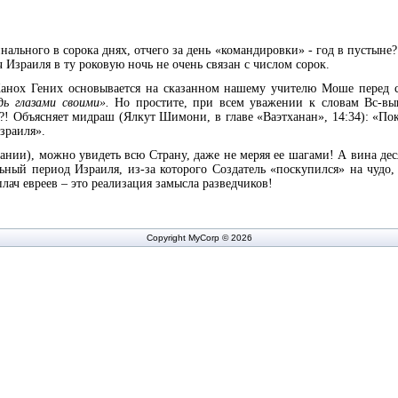
ального в сорока днях, отчего за день «командировки» - год в пустыне
ч Израиля в ту роковую ночь не очень связан с числом сорок.
Ханох Гених основывается на сказанном нашему учителю Моше перед 
дь глазами своими».
Но простите, при всем уважении к словам Вс-вы
 Объясняет мидраш (Ялкут Шимони, в главе «Ваэтханан», 14:34): «Пока
зраиля».
ании), можно увидеть всю Страну, даже не меряя ее шагами! А вина дес
ьный период Израиля, из-за которого Создатель «поскупился» на чудо,
плач евреев – это реализация замысла разведчиков!
Copyright MyCorp © 2026