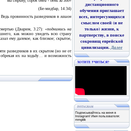
вы страну, сорок дней - день за год»
дистанционного
(Бе-мидбар, 14:34)
обучения приглашает
всех, интересующихся
? Ведь провинность разведчиков в
лашон
смыслом своей (и не
только) жизни, к
смертью (Дварим, 3:27):
«поднимись на
шнего, как можно увидеть всю страну
партнерству, в поиске
зал ему далекое, как близкое; скрытое,
сокровищ еврейской
цивилизации.
Далее
яти разведчиков в их скрытом (но не от
 обрекая их на ходьбу… и возможность
ХОТИТЕ УЧИТЬСЯ?
INSTAGRAM
Подписывайтесь на меня в
Instagram! Имя пользователя:
mmgitik