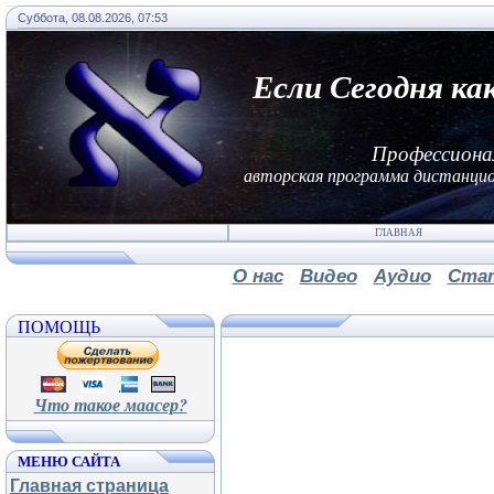
Суббота, 08.08.2026, 07:53
Если Сегодня ка
Профессиона
авторская программа дистанцио
ГЛАВНАЯ
О нас
Видео
Аудио
Ста
ПОМОЩЬ
Что такое маасер?
МЕНЮ САЙТА
Главная страница