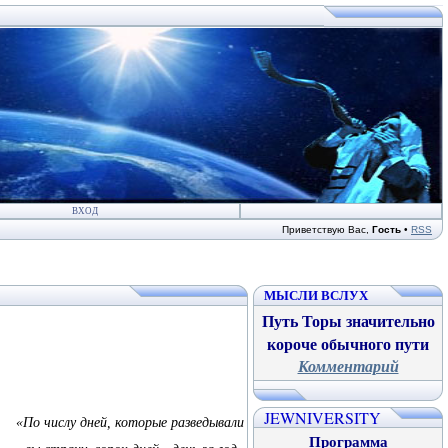
ВХОД
Приветствую Вас
,
Гость
•
RSS
МЫСЛИ ВСЛУХ
Путь Торы значительно
короче обычного пути
Комментарий
JEWNIVERSITY
«По числу дней, которые разведывали
Программа