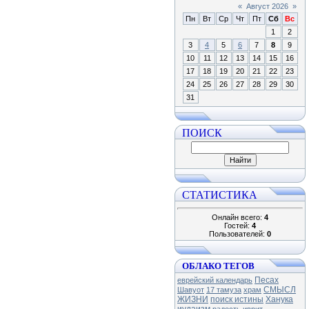
«
Август 2026
»
Пн
Вт
Ср
Чт
Пт
Сб
Вс
1
2
3
4
5
6
7
8
9
10
11
12
13
14
15
16
17
18
19
20
21
22
23
24
25
26
27
28
29
30
31
ПОИСК
СТАТИСТИКА
Онлайн всего:
4
Гостей:
4
Пользователей:
0
ОБЛАКО ТЕГОВ
Песах
еврейский календарь
СМЫСЛ
Шавуот
17 тамуза
храм
ЖИЗНИ
поиск истины
Ханука