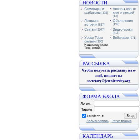
НОВОСТИ
Семинары и
Анонсы новых
шабатоны
книг и лекций
[333]
[13]
Лекции и
Объявления
встречи
[199]
[837]
Статьи
Видео уроки
[2077]
[416]
Уроки Торы
Вебинары
[971]
онлайн
[205]
Недельные главы
Торы онлайн
РАССЫЛКА
Чтобы получать рассылку на e-
mail, пишите на
secretary@jewniversity.org
ФОРМА ВХОДА
Логин:
Пароль:
запомнить
Забыл пароль
|
Регистрация
КАЛЕНДАРЬ