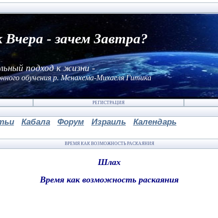
к Вчера - зачем Завтра?
льный подход к жизни -
нного обучения р. Менахема-Михаеля Гитика
РЕГИСТРАЦИЯ
тьи
Кабала
Форум
Израиль
Календарь
ВРЕМЯ КАК ВОЗМОЖНОСТЬ РАСКАЯНИЯ
Шлах
Время как возможность раскаяния