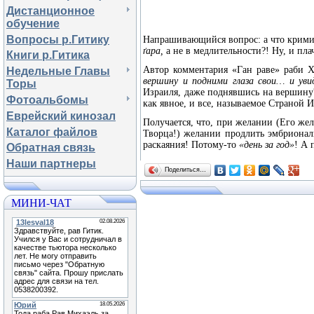
Дистанционное
обучение
Вопросы р.Гитику
Напрашивающийся вопрос: а что кримин
ґ
ара,
а не в медлительности?! Ну, и пла
Книги р.Гитика
Автор комментария «Ган раве» раби 
Недельные Главы
вершину и подними глаза свои… и уви
Торы
Израиля, даже поднявшись на вершину?!
Фотоальбомы
как явное, и все, называемое Страной И
Еврейский кинозал
Получается, что, при желании (Его жел
Каталог файлов
Творца!) желании продлить эмбрионал
раскаяния! Потому-то
«день за год»
! А 
Обратная связь
Наши партнеры
Поделиться…
МИНИ-ЧАТ