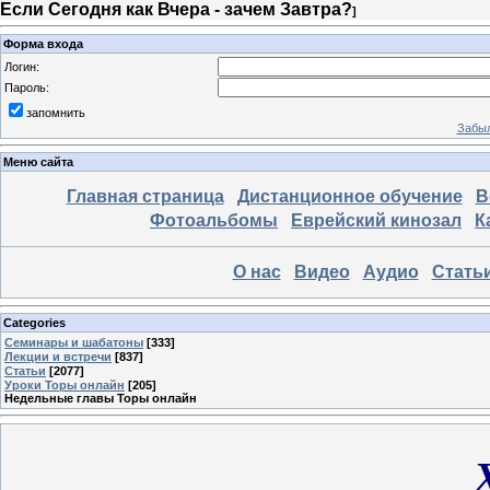
Если Сегодня как Вчера - зачем Завтра?
]
Форма входа
Логин:
Пароль:
запомнить
Забыл
Меню сайта
Главная страница
Дистанционное обучение
В
Фотоальбомы
Еврейский кинозал
К
О нас
Видео
Аудио
Стать
Categories
Семинары и шабатоны
[333]
Лекции и встречи
[837]
Статьи
[2077]
Уроки Торы онлайн
[205]
Недельные главы Торы онлайн