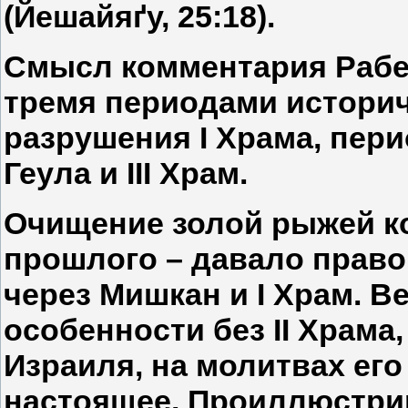
(Йешайяґу, 25:18).
Смысл комментария Рабе
тремя периодами историч
разрушения І Храма, перио
Геула и ІІІ Храм.
Очищение золой рыжей к
прошлого – давало право
через Мишкан и І Храм. Ве
особенности без ІІ Храма
Израиля, на молитвах его
настоящее. Проиллюстри