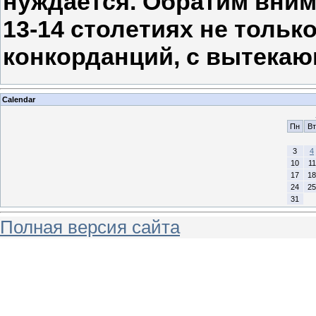
нуждается. Обратим вним
13-14 столетиях не тольк
конкорданций, с вытека
Calendar
Пн
Вт
3
4
10
11
17
18
24
25
31
Полная версия сайта