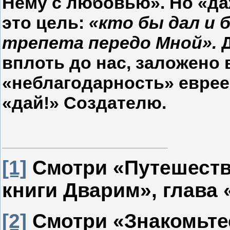
Нему с любовью». Но «да
это цель:
«кто бы дал и 
трепета передо Мной».
вплоть до нас, заложено 
«неблагодарность» евреев
«дай!» Создателю.
[1]
Смотри «Путешеств
книги Дварим», глава
[2]
Смотри «Знакомьтесь