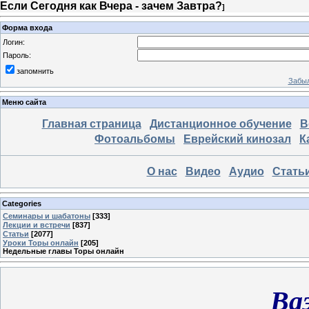
Если Сегодня как Вчера - зачем Завтра?
]
Форма входа
Логин:
Пароль:
запомнить
Забыл
Меню сайта
Главная страница
Дистанционное обучение
В
Фотоальбомы
Еврейский кинозал
К
О нас
Видео
Аудио
Стать
Categories
Семинары и шабатоны
[333]
Лекции и встречи
[837]
Статьи
[2077]
Уроки Торы онлайн
[205]
Недельные главы Торы онлайн
Ва