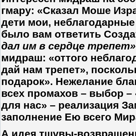
гмару: «Сказал Моше Изр
дети мои, неблагодарные 
было вам ответить Созда
дал им в сердце трепет
мидраш: «оттого неблагод
дай нам трепет», посколь
подарок». Нежелание бла
всех промахов – выбор – 
для нас» – реализация За
заполнение Ею всего Мир
А идея тшувы-возвращени