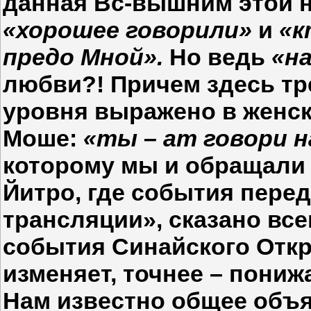
данная Вс-вышним этой 
«хорошее говорили»
и
«к
предо Мной».
Но ведь
«н
любви?! Причем здесь тр
уровня выражено в женск
Моше:
«ты – ат говори н
которому мы и обращали с
Йитро, где события пере
трансляции», сказано все
события Синайского Откр
изменяет, точнее – пони
Нам известно общее объя