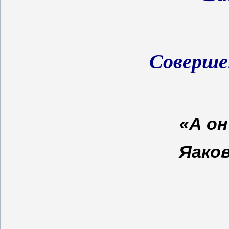
Соверше
«А о
Яако