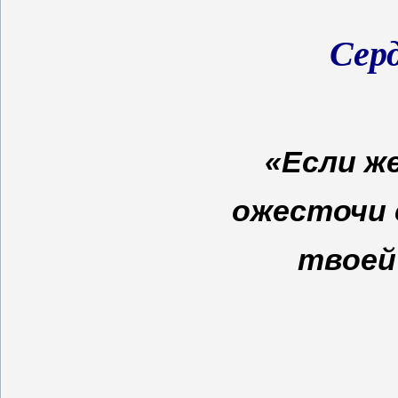
Сер
«Если ж
ожесточи с
твоей