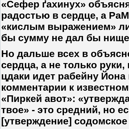
«Сефер ґахинух» объясняе
радостью в сердце, а Ра
«кислым выражением» ли
бы сумму не дал бы нище
Но дальше всех в объясн
сердца, а не только руки
цдаки идет рабейну Йона 
комментарии к известно
«Пиркей авот»: «утвержда
твое» - это средний, но е
[утверждение] содомское