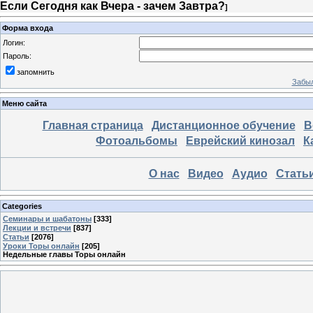
Если Сегодня как Вчера - зачем Завтра?
]
Форма входа
Логин:
Пароль:
запомнить
Забыл
Меню сайта
Главная страница
Дистанционное обучение
В
Фотоальбомы
Еврейский кинозал
К
О нас
Видео
Аудио
Стать
Categories
Семинары и шабатоны
[333]
Лекции и встречи
[837]
Статьи
[2076]
Уроки Торы онлайн
[205]
Недельные главы Торы онлайн