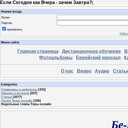
Если Сегодня как Вчера - зачем Завтра?
]
Форма входа
Логин:
Пароль:
запомнить
Забыл
Меню сайта
Главная страница
Дистанционное обучение
В
Фотоальбомы
Еврейский кинозал
К
О нас
Видео
Аудио
Стать
Categories
Семинары и шабатоны
[333]
Лекции и встречи
[837]
Статьи
[2077]
Уроки Торы онлайн
[205]
Недельные главы Торы онлайн
Бе