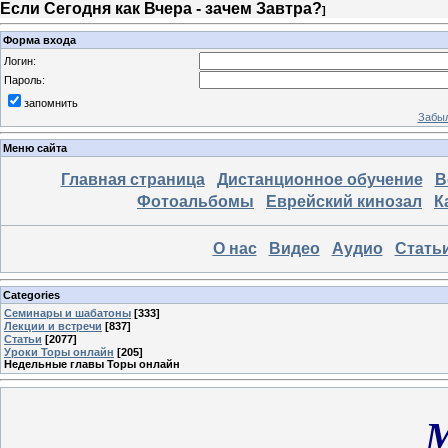
Если Сегодня как Вчера - зачем Завтра?
]
Форма входа
Логин:
Пароль:
запомнить
Забыл
Меню сайта
Главная страница
Дистанционное обучение
В
Фотоальбомы
Еврейский кинозал
К
О нас
Видео
Аудио
Стать
Categories
Семинары и шабатоны
[333]
Лекции и встречи
[837]
Статьи
[2077]
Уроки Торы онлайн
[205]
Недельные главы Торы онлайн
М