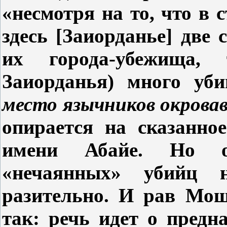
«несмотря на то, что в 
здесь [Заиорданье] две 
их города-убежища, 
Заиорданья) много уб
место язычников окрова
опирается на сказанно
имени Абайе. Но оч
«нечаянных» убийц 
разительно. И рав Мош
так: речь идет о предн