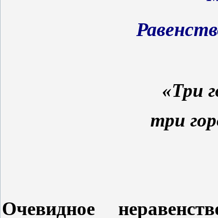
Равенств
«Три г
три гор
Очевидное неравенс