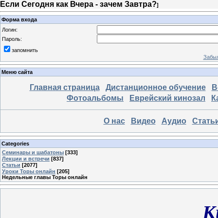
Если Сегодня как Вчера - зачем Завтра?
]
Форма входа
Логин:
Пароль:
запомнить
Забыл
Меню сайта
Главная страница
Дистанционное обучение
В
Фотоальбомы
Еврейский кинозал
К
О нас
Видео
Аудио
Стать
Categories
Семинары и шабатоны
[333]
Лекции и встречи
[837]
Статьи
[2077]
Уроки Торы онлайн
[205]
Недельные главы Торы онлайн
К