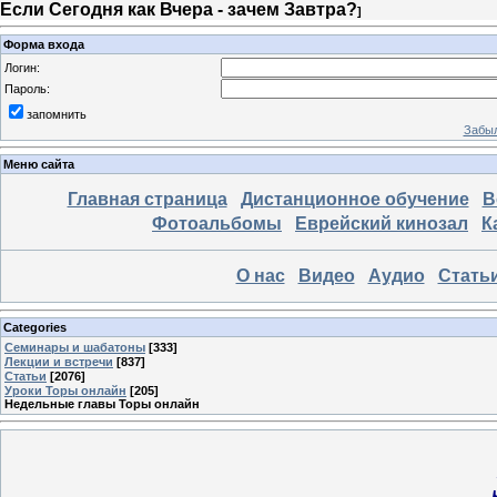
Если Сегодня как Вчера - зачем Завтра?
]
Форма входа
Логин:
Пароль:
запомнить
Забыл
Меню сайта
Главная страница
Дистанционное обучение
В
Фотоальбомы
Еврейский кинозал
К
О нас
Видео
Аудио
Стать
Categories
Семинары и шабатоны
[333]
Лекции и встречи
[837]
Статьи
[2076]
Уроки Торы онлайн
[205]
Недельные главы Торы онлайн