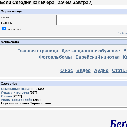
Если Сегодня как Вчера - зачем Завтра?
]
Форма входа
Логин:
Пароль:
запомнить
Забыл
Меню сайта
Главная страница
Дистанционное обучение
В
Фотоальбомы
Еврейский кинозал
К
О нас
Видео
Аудио
Стать
Categories
Семинары и шабатоны
[333]
Лекции и встречи
[837]
Статьи
[2077]
Уроки Торы онлайн
[205]
Недельные главы Торы онлайн
Бе