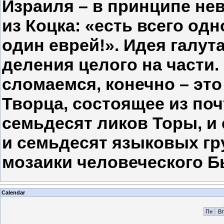
Израиля – в принципе не
из Коцка: «есть всего од
один еврей!». Идея галут
деления целого на части.
сломаемся, конечно – эт
Творца, состоящее из по
семьдесят ликов Торы, и 
и семьдесят языковых гру
мозаики человеческого Б
Calendar
Пн
Вт