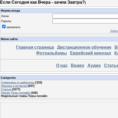
Если Сегодня как Вчера - зачем Завтра?
]
Форма входа
Логин:
Пароль:
запомнить
Забыл
Меню сайта
Главная страница
Дистанционное обучение
В
Фотоальбомы
Еврейский кинозал
К
О нас
Видео
Аудио
Стать
Categories
Семинары и шабатоны
[333]
Лекции и встречи
[837]
Статьи
[2077]
Уроки Торы онлайн
[205]
Недельные главы Торы онлайн