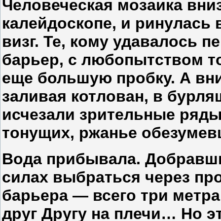
Человеческая мозаика вниз
калейдоскопе, и ринулась в
визг. Те, кому удавалось 
барьер, с любопытством то
еще большую пробку. А вни
заливая котлован, в бурля
исчезали зрительные ряды
тонущих, ржанье обезумев
Вода прибывала. Добравшие
силах выбраться через про
барьера — всего три метра
друг Другу на плечи… Но э