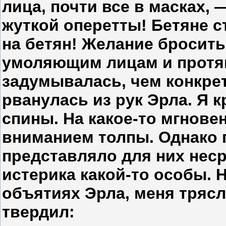
лица, почти все в масках, 
жуткой оперетты! Бетяне с
на бетян! Желание броситьс
умоляющим лицам и протян
задумывалась, чем конкрет
рванулась из рук Эрла. Я к
спины. На какое-то мгнове
вниманием толпы. Однако 
представляло для них нес
истерика какой-то особы. Н
объятиях Эрла, меня трясло
твердил: