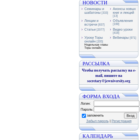
НОВОСТИ
Семинары и
Анонсы новых
шабатоны
книг и лекций
[333]
[13]
Лекции и
Объявления
встречи
[199]
[837]
Статьи
Видео уроки
[2077]
[416]
Уроки Торы
Вебинары
[971]
онлайн
[205]
Недельные главы
Торы онлайн
РАССЫЛКА
Чтобы получать рассылку на e-
mail, пишите на
secretary@jewniversity.org
ФОРМА ВХОДА
Логин:
Пароль:
запомнить
Забыл пароль
|
Регистрация
КАЛЕНДАРЬ