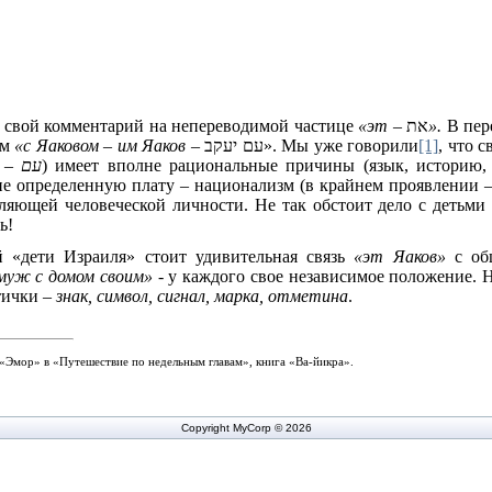
 свой комментарий
на
непереводимой частице
«эт
–
את
».
В пер
ем
«с Яаковом – им Яаков –
עם יעקב
».
Мы
уже говорили
[1]
,
что с
с –
עם
)
имеет вполне рациональные причины (язык, историю, 
е определенную плату – национализм (в крайнем проявлении –
ляющей человеческой личности. Не так обстоит дело с детьми 
ь!
 «дети Израиля» стоит удивительная связь
«эт Яаков»
с общ
муж с домом своим»
- у каждого свое независимое положение. Н
тички –
знак, символ, сигнал, марка, отметина
.
«Эмор» в «Путешествие по недельным главам», книга «Ва-йикра».
Copyright MyCorp © 2026