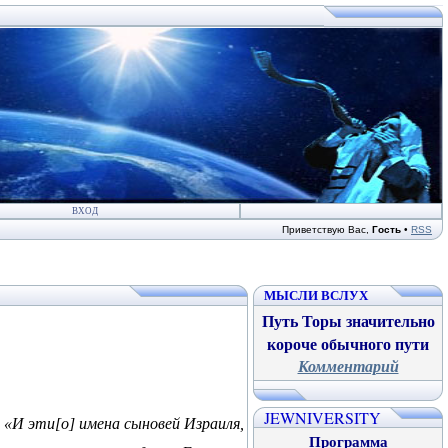
ВХОД
Приветствую Вас
,
Гость
•
RSS
МЫСЛИ ВСЛУХ
Путь Торы значительно
короче обычного пути
Комментарий
JEWNIVERSITY
«И эти[о] имена сыновей Израиля,
Программа