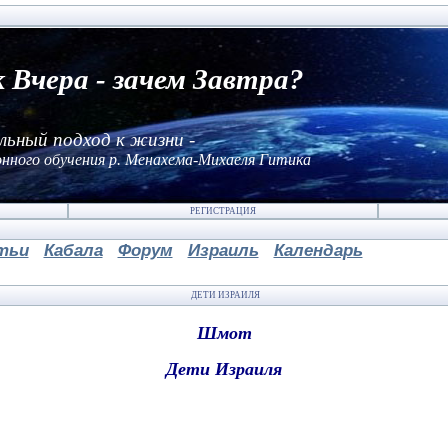
к Вчера - зачем Завтра?
льный подход к жизни -
нного обучения р. Менахема-Михаеля Гитика
РЕГИСТРАЦИЯ
тьи
Кабала
Форум
Израиль
Календарь
ДЕТИ ИЗРАИЛЯ
Шмот
Дети Израиля