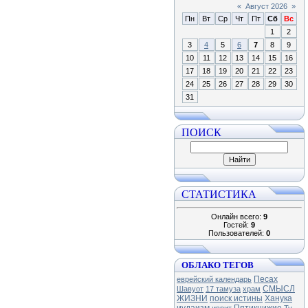
«
Август 2026
»
Пн
Вт
Ср
Чт
Пт
Сб
Вс
1
2
3
4
5
6
7
8
9
10
11
12
13
14
15
16
17
18
19
20
21
22
23
24
25
26
27
28
29
30
31
ПОИСК
СТАТИСТИКА
Онлайн всего:
9
Гостей:
9
Пользователей:
0
ОБЛАКО ТЕГОВ
Песах
еврейский календарь
СМЫСЛ
Шавуот
17 тамуза
храм
ЖИЗНИ
поиск истины
Ханука