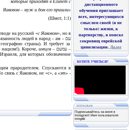
которые приходят в Египет с
дистанционного
Яаковом – муж и дом его пришли»
обучения приглашает
всех, интересующихся
(Шмот, 1:1)
смыслом своей (и не
только) жизни, к
еводе на русский «
с Яаковом
»,
но в
партнерству, в поиске
вязанность людей в народ – ам –
עם
сокровищ еврейской
географию страны). И требует за
цивилизации.
Далее
 нацизм!). Короче,
имъум
–
עמעם
–
Израиля, для которых обозначение
ХОТИТЕ УЧИТЬСЯ?
им прародителем. Спускаются в
о связь с Яаковом, не «с», а
«эт»
-
INSTAGRAM
Подписывайтесь на меня в
Instagram! Имя пользователя:
mmgitik