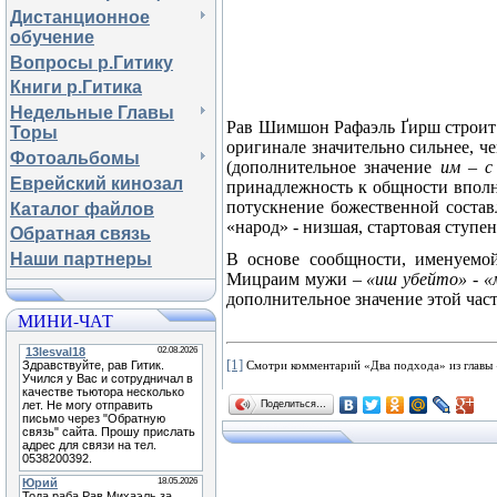
Дистанционное
обучение
Вопросы р.Гитику
Книги р.Гитика
Недельные Главы
Рав Шимшон Рафаэль
Ґ
ирш строит
Торы
оригинале значительно сильнее, ч
Фотоальбомы
(дополнительное значение
им – 
Еврейский кинозал
принадлежность к общности вполн
потускнение божественной состав
Каталог файлов
«народ» - низшая, стартовая ступен
Обратная связь
В основе сообщности, именуемой
Наши партнеры
Мицраим мужи –
«иш убейто» - «
дополнительное значение этой час
МИНИ-ЧАТ
[1]
Смотри комментарий «Два подхода» из главы 
Поделиться…