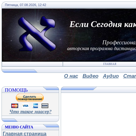
Пятница, 07.08.2026, 12:42
Если Сегодня ка
Профессиона
авторская программа дистанцио
ГЛАВНАЯ
О нас
Видео
Аудио
Ста
ПОМОЩЬ
Что такое маасер?
МЕНЮ САЙТА
Главная страница