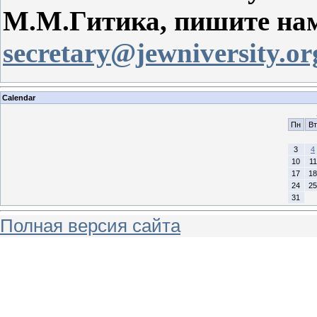
М.М.Гитика, пишите на
secretary@jewniversity.or
Calendar
Пн
Вт
3
4
10
11
17
18
24
25
31
Полная версия сайта