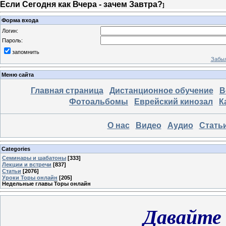
Если Сегодня как Вчера - зачем Завтра?
]
Форма входа
Логин:
Пароль:
запомнить
Забыл
Меню сайта
Главная страница
Дистанционное обучение
В
Фотоальбомы
Еврейский кинозал
К
О нас
Видео
Аудио
Стать
Categories
Семинары и шабатоны
[333]
Лекции и встречи
[837]
Статьи
[2076]
Уроки Торы онлайн
[205]
Недельные главы Торы онлайн
Давайте