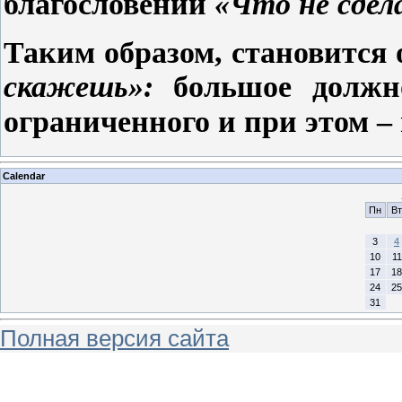
благословении
«Что не сдел
Таким образом, становится
скажешь»:
большое должн
ограниченного и при этом 
Calendar
Пн
Вт
3
4
10
11
17
18
24
25
31
Полная версия сайта