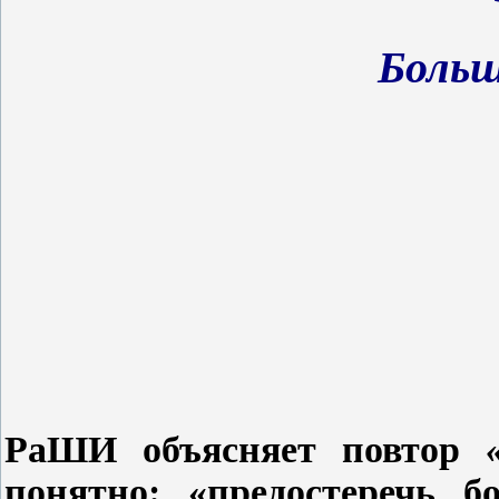
Больш
РаШИ объясняет повтор
понятно: «предостеречь 