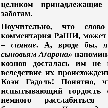
целиком принадлежащие
заботам.
Поучительно, что сло
комментария РаШИ, может 
–
сияние
. А,
вроде бы
,
л
сыновьям Аґарона
»
напомина
коэнов досталась им не 
вследствие их происхожде
Коэн Гадоль! Понятно, 
испытывающий гордость о
немного расслабиться