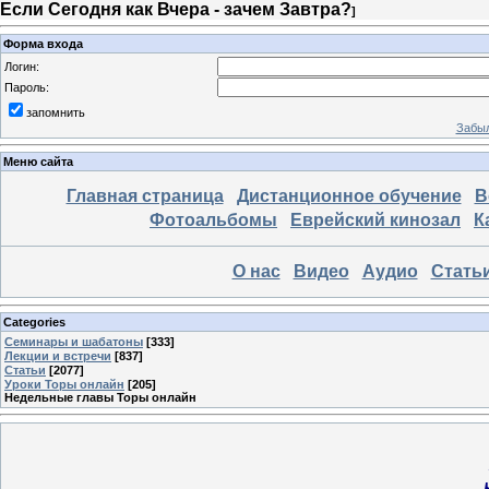
Если Сегодня как Вчера - зачем Завтра?
]
Форма входа
Логин:
Пароль:
запомнить
Забыл
Меню сайта
Главная страница
Дистанционное обучение
В
Фотоальбомы
Еврейский кинозал
К
О нас
Видео
Аудио
Стать
Categories
Семинары и шабатоны
[333]
Лекции и встречи
[837]
Статьи
[2077]
Уроки Торы онлайн
[205]
Недельные главы Торы онлайн