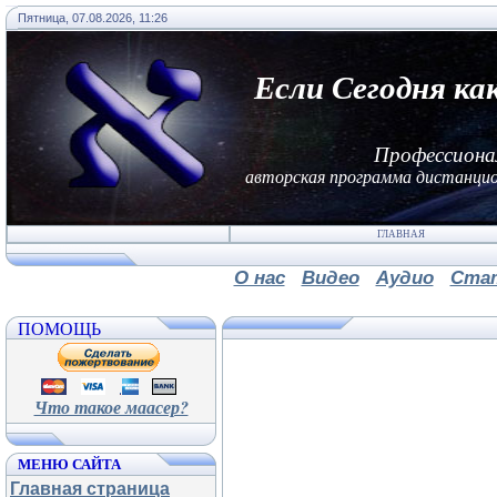
Пятница, 07.08.2026, 11:26
Если Сегодня ка
Профессиона
авторская программа дистанцио
ГЛАВНАЯ
О нас
Видео
Аудио
Ста
ПОМОЩЬ
Что такое маасер?
МЕНЮ САЙТА
Главная страница