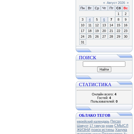
«
Август 2026
»
Пн
Вт
Ср
Чт
Пт
Сб
Вс
1
2
3
4
5
6
7
8
9
10
11
12
13
14
15
16
17
18
19
20
21
22
23
24
25
26
27
28
29
30
31
ПОИСК
СТАТИСТИКА
Онлайн всего:
4
Гостей:
4
Пользователей:
0
ОБЛАКО ТЕГОВ
Песах
еврейский календарь
СМЫСЛ
Шавуот
17 тамуза
храм
ЖИЗНИ
поиск истины
Ханука