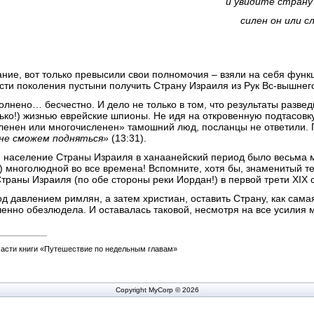
и увидите страну 
силен он или 
ание, вот только превысили свои полномочия – взяли на себя функ
ти поколения пустыни получить Страну Израиля из Рук Вс-вышнег
лнено… бесчестно. И дело не только в том, что результаты развед
лько!) жизнью еврейские шпионы. Не идя на откровенную подтасовк
сленен или многочисленен» тамошний люд, посланцы не ответили.
не сможем подняться»
(13:31).
: население Страны Израиля в ханаанейский период было весьма 
) многолюдной во все времена! Вспомните, хотя бы, знаменитый т
раны Израиля (по обе стороны реки Иордан!) в первой трети XIX 
од давлением римлян, а затем христиан, оставить Страну, как сама
нно обезлюдела. И оставалась таковой, несмотря на все усилия м
части книги «Путешествие по недельным главам»
Copyright MyCorp © 2026