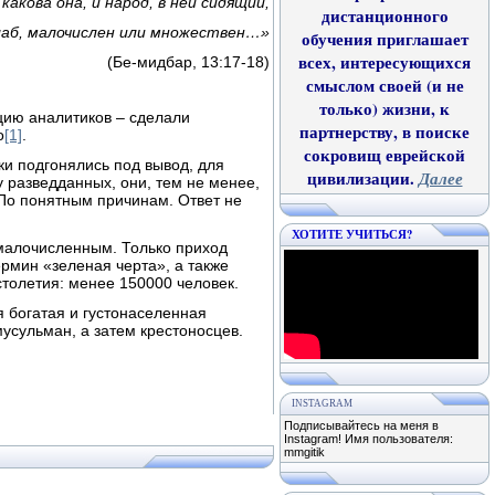
какова она, и народ, в ней сидящий,
дистанционного
слаб, малочислен или множествен…»
обучения приглашает
всех, интересующихся
(Бе-мидбар, 13:17-18)
смыслом своей (и не
только) жизни, к
цию аналитиков – сделали
партнерству, в поиске
о
[1]
.
сокровищ еврейской
ки подгонялись под вывод, для
цивилизации.
Далее
у разведданных, они, тем не менее,
 По понятным причинам. Ответ не
ХОТИТЕ УЧИТЬСЯ?
малочисленным. Только приход
ермин «зеленая черта», а также
столетия: менее 150000 человек.
я богатая и густонаселенная
усульман, а затем крестоносцев.
INSTAGRAM
Подписывайтесь на меня в
Instagram! Имя пользователя:
mmgitik