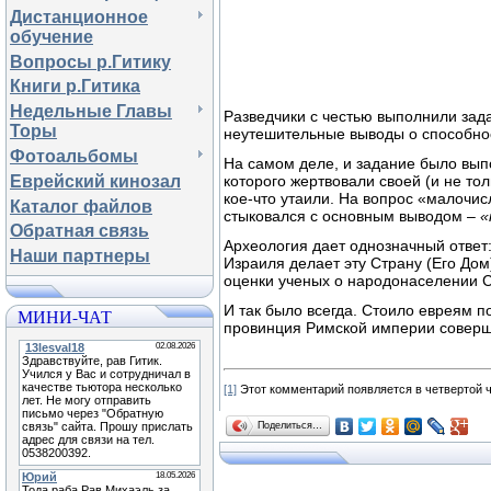
Дистанционное
обучение
Вопросы р.Гитику
Книги р.Гитика
Недельные Главы
Разведчики с честью выполнили зад
Торы
неутешительные выводы о способнос
Фотоальбомы
На самом деле, и задание было выпо
Еврейский кинозал
которого жертвовали своей (и не то
кое-что утаили. На вопрос «малочи
Каталог файлов
стыковался с основным выводом –
«
Обратная связь
Археология дает однозначный ответ
Наши партнеры
Израиля делает эту Страну (Его Дом
оценки ученых о народонаселении Ст
И так было всегда. Стоило евреям п
МИНИ-ЧАТ
провинция Римской империи соверше
[1]
Этот комментарий появляется в четвертой 
Поделиться…