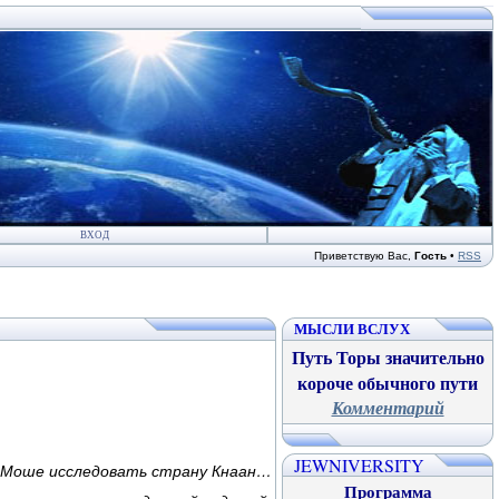
ВХОД
Приветствую Вас
,
Гость
•
RSS
МЫСЛИ ВСЛУХ
Путь Торы значительно
короче обычного пути
Комментарий
JEWNIVERSITY
х Моше исследовать страну Кнаан…
Программа