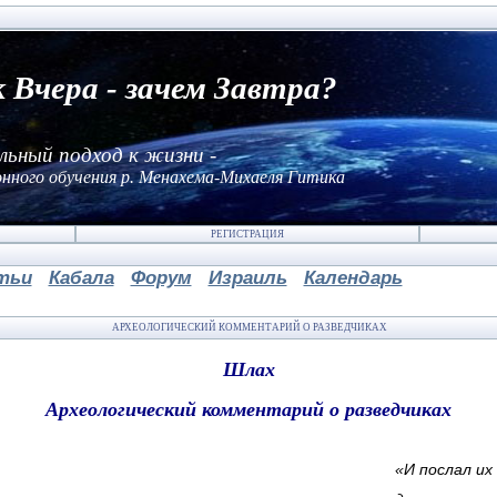
к Вчера - зачем Завтра?
льный подход к жизни -
нного обучения р. Менахема-Михаеля Гитика
РЕГИСТРАЦИЯ
тьи
Кабала
Форум
Израиль
Календарь
АРХЕОЛОГИЧЕСКИЙ КОММЕНТАРИЙ О РАЗВЕДЧИКАХ
Шлах
Археологический комментарий о разведчиках
«И послал и