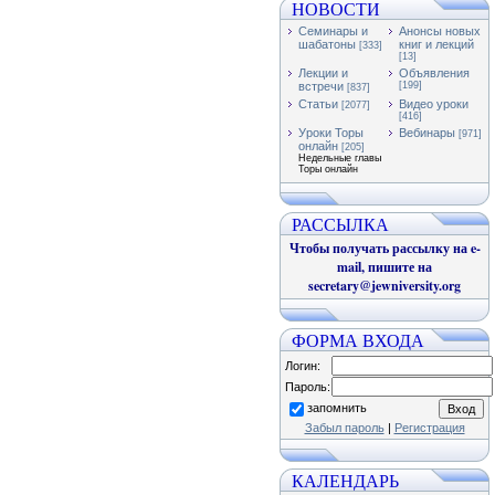
НОВОСТИ
Семинары и
Анонсы новых
шабатоны
книг и лекций
[333]
[13]
Лекции и
Объявления
встречи
[199]
[837]
Статьи
Видео уроки
[2077]
[416]
Уроки Торы
Вебинары
[971]
онлайн
[205]
Недельные главы
Торы онлайн
РАССЫЛКА
Чтобы получать рассылку на e-
mail, пишите на
secretary@jewniversity.org
ФОРМА ВХОДА
Логин:
Пароль:
запомнить
Забыл пароль
|
Регистрация
КАЛЕНДАРЬ