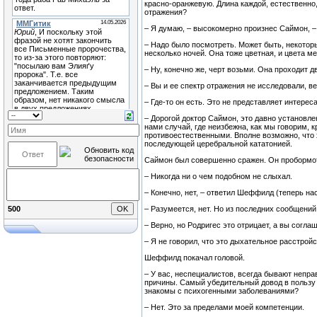
красно-оранжевую. Длина каждой, естественно,
отражения?
– Я думаю, – высокомерно произнес Саймон, – 
– Надо было посмотреть. Может быть, некото
несколько ночей. Она тоже цветная, и цвета м
– Ну, конечно же, черт возьми. Она проходит д
– Вы и ее спектр отражения не исследовали, в
– Где-то он есть. Это не представляет интерес
– Дорогой доктор Саймон, это давно установл
нами случай, где неизбежна, как мы говорим,
противоестественными. Вполне возможно, что 
последующей церебральной кататонией.
Саймон был совершенно сражен. Он пробормо
– Никогда ни о чем подобном не слыхал.
– Конечно, нет, – ответил Шеффилд (теперь н
– Разумеется, нет. Но из последних сообщений
500
– Верно, но Родригес это отрицает, а вы сог
– Я не говорил, что это дыхательное расстройс
Шеффилд покачал головой.
– У вас, неспециалистов, всегда бывают непра
причины. Самый убедительный довод в пользу м
знакомы с психогенными заболеваниями?
– Нет. Это за пределами моей компетенции.