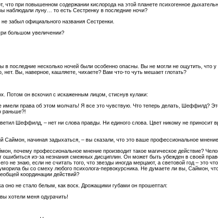
ют, что при повышенном содержании кислорода на этой планете психогенное дыхательн
 вы наблюдали луну… то есть Сестренку в последние ночи?
н не забыл официального названия Сестренки.
 При большом увеличении?
уны в последние несколько ночей были особенно опасны. Вы не могли не ощутить, что у
но, нет. Вы, наверное, кашляете, чихаете? Вам что-то чуть мешает глотать?
х. Потом он вскочил с искаженным лицом, стиснув кулаки:
е имели права об этом молчать! Я все это чувствую. Что теперь делать, Шеффилд? Э
о раньше?!
ответил Шеффилд, – нет ни слова правды. Ни единого слова. Цвет никому не приносит в
ий Саймон, начиная задыхаться, – вы сказали, что это ваше профессиональное мнен
мон, почему профессиональное мнение производит такое магическое действие? Челове
т ошибиться из-за незнания смежных дисциплин. Он может быть убежден в своей право
его не знаю, если не считать того, что звезды иногда мерцают, а световой год – это чт
 уморила бы со смеху любого психолога-первокурсника. Не думаете ли вы, Саймон, чт
сеобщей координации действий?
ка оно не стало белым, как воск. Дрожащими губами он прошептал:
вы хотели меня одурачить!