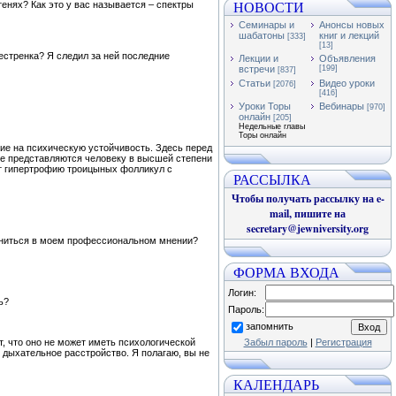
НОВОСТИ
енях? Как это у вас называется – спектры
Семинары и
Анонсы новых
шабатоны
книг и лекций
[333]
[13]
стренка? Я следил за ней последние
Лекции и
Объявления
встречи
[199]
[837]
Статьи
Видео уроки
[2076]
[416]
Уроки Торы
Вебинары
[970]
онлайн
[205]
Недельные главы
Торы онлайн
ние на психическую устойчивость. Здесь перед
рые представляются человеку в высшей степени
ет гипертрофию троицыных фолликул с
РАССЫЛКА
Чтобы получать рассылку на e-
mail, пишите на
secretary@jewniversity.org
омниться в моем профессиональном мнении?
ФОРМА ВХОДА
Логин:
ь?
Пароль:
запомнить
т, что оно не может иметь психологической
Забыл пароль
|
Регистрация
е дыхательное расстройство. Я полагаю, вы не
КАЛЕНДАРЬ