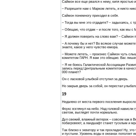
Саймон все еще рвался к нему, кипя яростью 
– Разрешите нам с Марком лететь, и никто ник
Саймон понемногу приходил в себя.
– Тогда вы мне это отдадите? – задыхаясь, с т
– Обещаю, что отдам – и после того, как мы с
– Я должен поверить на слово вам? – Саймон 
– А почему бы и нет? Во всякое случае можете
знаете, какое у него чувство юмора.
– Можете лететь, – произнес Саймон чуть слы
комитетом ГАРН. Я вам это обещаю. Вас лиша
– Я не боюсь Галактической Ассоциации Разви
запись перед Центральным комитетом в качест
000 планет?
Он с ласковой улыбкой отступил за дверь.
Но закрыв дверь за собой, он перестал улыбать
19
Недалеко от места первого поселения выросло 
Фоукс взглянул на небо. Над головой нависли
светом, выглядят почти нормально.
Дул свежий, влажный ветерок – совсем как в Ве
побагровеют, а ландшафт станет тусклым и мр
Так близко к экватору и так прохладно! Ну, э
и пустыни. Уровень воды в океанах поползет 