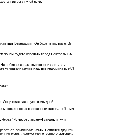
асстоянии вытянутой руки.
 услышит Вернадский. Он будет в восторге. Вы
Землю, вы будете отвечать перед Центральным
 Не собираетесь же вы воспроизвести эту
ибке услышали самые надутые индюки на все 83
рага?
с. Люди жили здесь уже семь дней.
едметы, освещенные рассеянным серовато-белым
Через 4–5 часов Лагранж-I зайдет, и тучи
огреваться, земля подсыхать. Появятся джунгли
тренние моря, и форма единственного материка