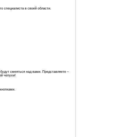
го специалиста в своей области.
и будут смеяться над вами. Представляете –
ой чепухи!
кнопками.