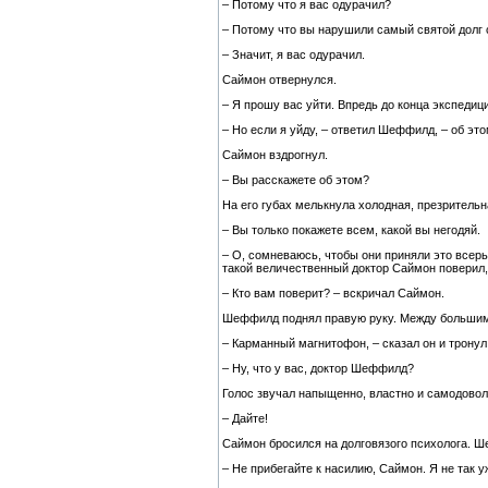
– Потому что я вас одурачил?
– Потому что вы нарушили самый святой долг с
– Значит, я вас одурачил.
Саймон отвернулся.
– Я прошу вас уйти. Впредь до конца экспеди
– Но если я уйду, – ответил Шеффилд, – об эт
Саймон вздрогнул.
– Вы расскажете об этом?
На его губах мелькнула холодная, презритель
– Вы только покажете всем, какой вы негодяй.
– О, сомневаюсь, чтобы они приняли это всерье
такой величественный доктор Саймон поверил,
– Кто вам поверит? – вскричал Саймон.
Шеффилд поднял правую руку. Между большим 
– Карманный магнитофон, – сказал он и тронул
– Ну, что у вас, доктор Шеффилд?
Голос звучал напыщенно, властно и самодовол
– Дайте!
Саймон бросился на долговязого психолога. Ш
– Не прибегайте к насилию, Саймон. Я не так 