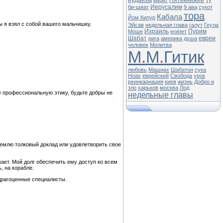
иудаизм
Пятикнижие
иврит
Ту
Иерусалим
би-шват
9 ава
сукот
тора
Кабала
Йом Кипур
бы я взял с собой вашего мальчишку.
Эйсав
недельная глава
галут
Геула
Израиль
Пурим
Моше
египет
Шабат
евреи
рига
америка
душа
человек
Молитва
М.М.Гитик
любовь
Машиах
Шабатон
сука
Ноах
еврейский
Свобода
урок
реинкарнация
киев
жизнь
Добро и
зло
харьков
москва
Лод
те профессиональную этику, будьте добры не
недельные главы
Землю толковый доклад или удовлетворить свое
мает. Мой долг обеспечить ему доступ ко всем
, на корабле.
 драгоценные специалисты.