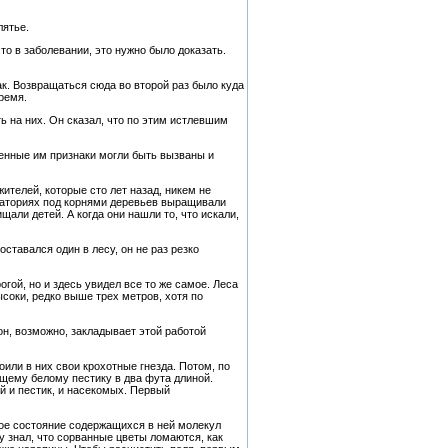
лятье.
о в заболевании, это нужно было доказать.
ак. Возвращаться сюда во второй раз было куда
ремя.
 на них. Он сказал, что по этим истлевшим
еченные им признаки могли быть вызваны и
телей, которые сто лет назад, никем не
ораториях под корнями деревьев выращивали
али детей. А когда они нашли то, что искали,
оставался один в лесу, он не раз резко
ой, но и здесь увидел все то же самое. Леса
соки, редко выше трех метров, хотя по
н, возможно, закладывает этой работой
или в них свои крохотные гнезда. Потом, по
ющему белому пестику в два фута длиной.
й и пестик, и насекомых. Первый
ое состояние содержащихся в ней молекул
у знал, что сорванные цветы ломаются, как