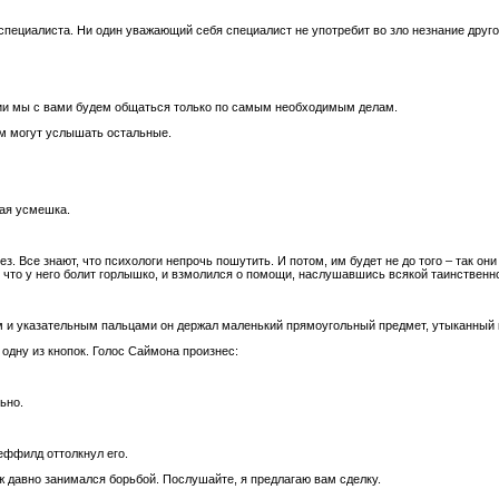
пециалиста. Ни один уважающий себя специалист не употребит во зло незнание друго
ции мы с вами будем общаться только по самым необходимым делам.
ом могут услышать остальные.
ная усмешка.
з. Все знают, что психологи непрочь пошутить. И потом, им будет не до того – так он
 что у него болит горлышко, и взмолился о помощи, наслушавшись всякой таинственн
и указательным пальцами он держал маленький прямоугольный предмет, утыканный 
 одну из кнопок. Голос Саймона произнес:
ьно.
еффилд оттолкнул его.
уж давно занимался борьбой. Послушайте, я предлагаю вам сделку.