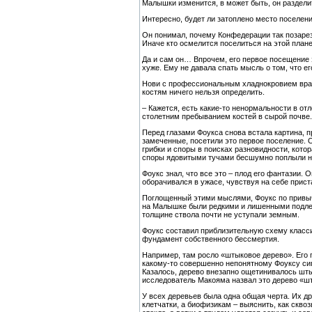
Малышки изменится, в может быть, он раздели
Интересно, будет ли затоплено место поселения
Он понимал, почему Конфедерации так позарез 
Иначе кто осмелится поселиться на этой план
Да и сам он… Впрочем, его первое посещение э
хуже. Ему не давала спать мысль о том, что е
Нови с профессиональным хладнокровием врача
костям ничего нельзя определить.
– Кажется, есть какие-то ненормальности в от
столетним пребыванием костей в сырой почве.
Перед глазами Фоукса снова встала картина, 
замеченные, посетили это первое поселение. О
грибки и споры в поисках разновидности, кото
споры ядовитыми тучами бесшумно поплыли 
Фоукс знал, что все это – плод его фантазии. 
оборачивался в ужасе, чувствуя на себе прист
Поглощенный этими мыслями, Фоукс по привычк
на Малышке были редкими и лишенными подлеск
толщине ствола почти не уступали земным.
Фоукс составил приблизительную схему класси
фундамент собственного бессмертия.
Например, там росло «штыковое дерево». Его 
какому-то совершенно непонятному Фоуксу сиг
Казалось, дерево внезапно ощетинивалось шты
исследователь Макояма назвал это дерево «шт
У всех деревьев была одна общая черта. Их д
клетчатки, а биофизикам – выяснить, как скво