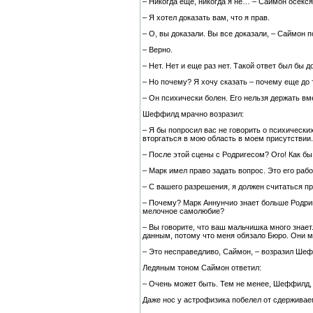
– Никогда еще, никогда я не… – Саймон осекся 
– Я хотел доказать вам, что я прав.
– О, вы доказали. Вы все доказали, – Саймон п
– Верно.
– Нет. Нет и еще раз нет. Такой ответ был бы д
– Но почему? Я хочу сказать – почему еще до 
– Он психически болен. Его нельзя держать в
Шеффилд мрачно возразил:
– Я бы попросил вас не говорить о психически
вторгаться в мою область в моем присутствии
– После этой сцены с Родригесом? Ого! Как бы 
– Марк имел право задать вопрос. Это его рабо
– С вашего разрешения, я должен считаться пр
– Почему? Марк Аннунчио знает больше Родриге
мелочное самолюбие?
– Вы говорите, что ваш мальчишка много знает.
данным, потому что меня обязало Бюро. Они ме
– Это несправедливо, Саймон, – возразил Шеф
Ледяным тоном Саймон ответил:
– Очень может быть. Тем не менее, Шеффилд, 
Даже нос у астрофизика побелел от сдерживае