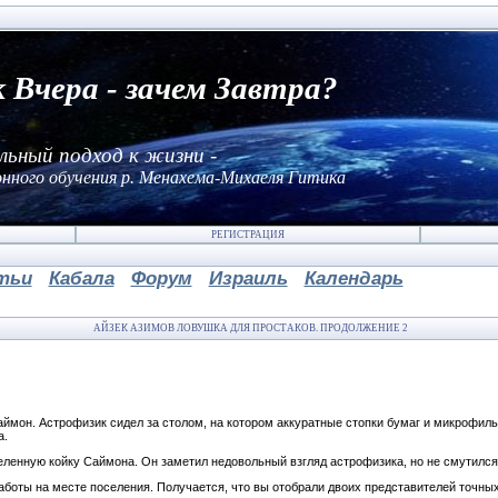
к Вчера - зачем Завтра?
льный подход к жизни -
нного обучения р. Менахема-Михаеля Гитика
РЕГИСТРАЦИЯ
тьи
Кабала
Форум
Израиль
Календарь
АЙЗЕК АЗИМОВ ЛОВУШКА ДЛЯ ПРОСТАКОВ. ПРОДОЛЖЕНИЕ 2
Саймон. Астрофизик сидел за столом, на котором аккуратные стопки бумаг и микрофил
а.
ленную койку Саймона. Он заметил недовольный взгляд астрофизика, но не смутился
боты на месте поселения. Получается, что вы отобрали двоих представителей точных 