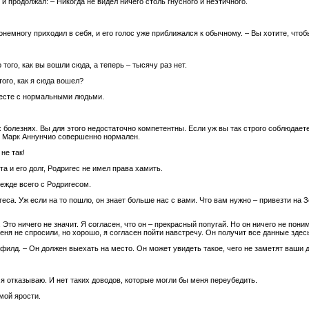
и продолжал: – Никогда не видел ничего столь гнусного и неэтичного.
онемногу приходил в себя, и его голос уже приближался к обычному. – Вы хотите, что
о того, как вы вошли сюда, а теперь – тысячу раз нет.
того, как я сюда вошел?
месте с нормальными людьми.
х болезнях. Вы для этого недостаточно компетентны. Если уж вы так строго соблюдае
. Марк Аннунчио совершенно нормален.
не так!
та и его долг, Родригес не имел права хамить.
ежде всего с Родригесом.
са. Уж если на то пошло, он знает больше нас с вами. Что вам нужно – привезти на 
 Это ничего не значит. Я согласен, что он – прекрасный попугай. Но он ничего не пони
ня не спросили, но хорошо, я согласен пойти навстречу. Он получит все данные здесь
филд. – Он должен выехать на место. Он может увидеть такое, чего не заметят ваши
я отказываю. И нет таких доводов, которые могли бы меня переубедить.
мой ярости.