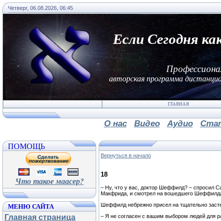
Четверг, 06.08.2026, 06:45
Если Сегодня ка
Профессиона
авторская программа дистанцио
ГЛАВНАЯ
О нас
Видео
Аудио
Ста
ПОМОЩЬ
Вернуться в начало
18
Что такое маасер?
– Ну, что у вас, доктор Шеффилд? – спросил 
Макфрида, и смотрел на вошедшего Шеффилд
МЕНЮ САЙТА
Шеффилд небрежно присел на тщательно засте
– Я не согласен с вашим выбором людей для ра
Главная страница