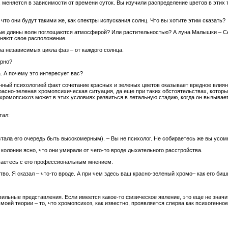
 меняется в зависимости от времени суток. Вы изучили распределение цветов в этих т
что они будут такими же, как спектры испускания солнц. Что вы хотите этим сказать?
рые длины волн поглощаются атмосферой? Или растительностью? А луна Малышки – Се
еняют свое расположение.
ва независимых цикла фаз – от каждого солнца.
ерно?
а. А почему это интересует вас?
енный психологией факт сочетание красных и зеленых цветов оказывает вредное влия
 красно-зеленая хромопсихическая ситуация, да еще при таких обстоятельствах, кото
хромопсихоз может в этих условиях развиться в летальную стадию, когда он вызыва
тал:
астала его очередь быть высокомерным). – Вы не психолог. Не собираетесь же вы ус
 колонии ясно, что они умирали от чего-то вроде дыхательного расстройства.
лашаетесь с его профессиональным мнением.
тво. Я сказал – что-то вроде. А при чем здесь ваш красно-зеленый хромо– как его биш
вильные представления. Если имеется какое-то физическое явление, это еще не значи
оей теории – то, что хромопсихоз, как известно, проявляется сперва как психогенно