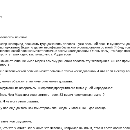
ь?
овеческой психике.
октор Шеффилд, посылать туда даже пять человек – уже большой риск. В сущности, 
аспоряжению Бюро по делам периферии без всякого согласования со мной. Я буду гов
 человеческой психике может помочь в таком исследовании. Очень жаль, что Бюро по
тить таких сцен, как только что с Родригесом.
 какое отношение имел Марк к самому решению послать эту экспедицию. Он сел прямо
ьность.
уке о человеческой психике может помочь в таком исследовании? А что если я скажу в
?
о, может объяснить, но ничего не может доказать.
придуманным афоризмом. Шеффилд пропустил его мимо ушей и продолжал:
бнее. Чем Малышка отличается от всех 83 тысяч населенных планет?
 Я не могу этого сказать.
у вас еще до того, как мы отправились сюда. У Малышки – два солнца.
а заметное смущение.
, что это значит? Это значит, что человек, например вы или я, стоя в свете обоих сол