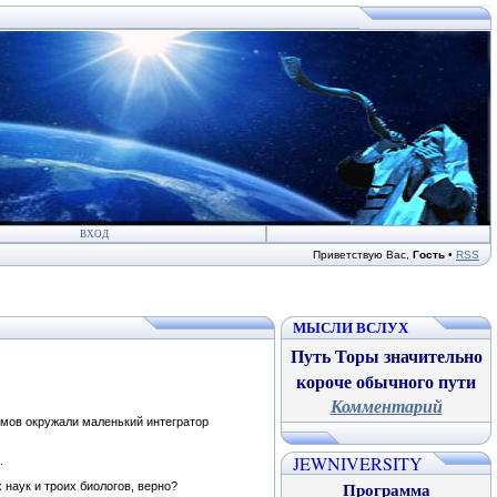
ВХОД
Приветствую Вас
,
Гость
•
RSS
МЫСЛИ ВСЛУХ
Путь Торы значительно
короче обычного пути
Комментарий
ьмов окружали маленький интегратор
JEWNIVERSITY
.
Программа
наук и троих биологов, верно?