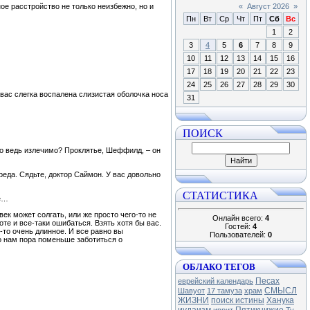
ое расстройство не только неизбежно, но и
«
Август 2026
»
Пн
Вт
Ср
Чт
Пт
Сб
Вс
1
2
3
4
5
6
7
8
9
10
11
12
13
14
15
16
17
18
19
20
21
22
23
24
25
26
27
28
29
30
 вас слегка воспалена слизистая оболочка носа
31
ПОИСК
то ведь излечимо? Проклятье, Шеффилд, – он
реда. Сядьте, доктор Саймон. У вас довольно
СТАТИСТИКА
ие…
к может солгать, или же просто чего-то не
Онлайн всего:
4
те и все-таки ошибаться. Взять хотя бы вас.
Гостей:
4
о-то очень длинное. И все равно вы
Пользователей:
0
о нам пора поменьше заботиться о
ОБЛАКО ТЕГОВ
Песах
еврейский календарь
СМЫСЛ
Шавуот
17 тамуза
храм
ЖИЗНИ
поиск истины
Ханука