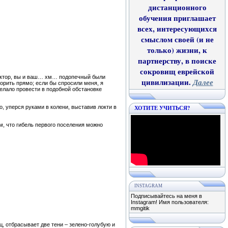
дистанционного
обучения приглашает
всех, интересующихся
смыслом своей (и не
только) жизни, к
партнерству, в поиске
сокровищ еврейской
доктор, вы и ваш… хм… подопечный были
цивилизации.
Далее
орить прямо; если бы спросили меня, я
желало провести в подобной обстановке
, уперся руками в колени, выставив локти в
ХОТИТЕ УЧИТЬСЯ?
ам, что гибель первого поселения можно
INSTAGRAM
Подписывайтесь на меня в
Instagram! Имя пользователя:
mmgitik
нц, отбрасывает две тени – зелено-голубую и