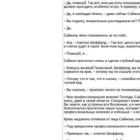
– Да, пожалуй. Так вот, мои расчеты показыва
должно проходить особенно остро. К примеру,
– Да, я наблюдал Илион, – даже сейчас Саймо
– Вы подолгу, внимательно разглядывали ее?
– Да.
Саймону явно становилось не по себе.
– Ага, – ответил Шеффилд. – Так вот, цвета л
и слегка зудит в горле. Боли пока еще, вероят
– Пожалуй, я…
Саймон проглотил слюну и сделал глубокий вдо
– Клянусь великой Галактикой, Шеффилд, вы н
сорвался на крик, – почему вы не сказали этог
– Потому что в том, что я сказал, – спокойно 
глупый вид.
– Вы сказали, – произнес ничего не понимающ
– Мое профессиональное мнение! Господи, Сай
знать, даже в своей области. Специалист може
Вы знаете, как устроена вся Вселенная, а я нич
благополучно проглотили такую чушь, которая
профессиональных мнениях и побольше – о в
Кровь медленно отпивала от лица Саймона, по
– Под прикрытием профессионального мнения 
– Примерно так, – ответил Шеффилд.