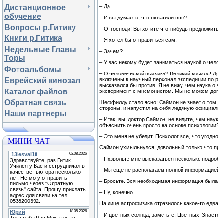
– Да.
Дистанционное
обучение
– И вы думаете, что охватили все?
Вопросы р.Гитику
– О, господи! Вы хотите что-нибудь предложит
Книги р.Гитика
– Я хотел бы отправиться сам.
Недельные Главы
– Зачем?
Торы
– У вас некому будет заниматься наукой о чел
Фотоальбомы
– О человеческой психике? Великий космос! Д
включены в научный персонал экспедиции по р
Еврейский кинозал
высказался бы против. Я не вижу, чем наука о
Каталог файлов
эксперимент с мнемонистом. Мы не можем допус
Обратная связь
Шеффилду стало ясно: Саймон не знает о том,
стороны, и напустил на себя ледяную официал
Наши партнеры
– Итак, вы, доктор Саймон, не видите, чем на
объяснить очень просто на основе психологии
– Это меня не убедит. Психолог все, что угодн
МИНИ-ЧАТ
Саймон ухмыльнулся, довольный только что 
– Позвольте мне высказаться несколько подро
– Мы еще не располагаем полной информацией.
– Бросьте. Вся необходимая информация была 
– Ну, конечно.
На лице астрофизика отразилось какое-то едв
– И цветных солнца, заметьте. Цветных. Знаете