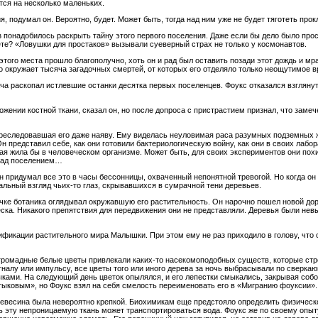
тся на несколько маленьких.
, подумал он. Вероятно, будет. Может быть, тогда над ним уже не будет тяготеть прок
понадобилось раскрыть тайну этого первого поселения. Даже если бы дело было прост
ете? «Ловушки для простаков» вызывали суеверный страх не только у космонавтов.
того места прошло благополучно, хоть он и рад был оставить позади этот дождь и мр
го окружает тысяча загадочных смертей, от которых его отделяло только неощутимое в
 раскопал истлевшие останки десятка первых поселенцев. Фоукс отказался взглянуть
ложении костной ткани, сказал он, но после допроса с пристрастием признал, что зам
преследовавшая его даже наяву. Ему виделась неуловимая раса разумных подземных жи
н представил себе, как они готовили бактериологическую войну, как они в своих лаб
рая жила бы в человеческом организме. Может быть, для своих экспериментов они похищ
над поселением…
Он придумал все это в часы бессонницы, охваченный непонятной тревогой. Но когда он 
альный взгляд чьих-то глаз, скрывавшихся в сумрачной тени деревьев.
е ботаника оглядывал окружавшую его растительность. Он нарочно пошел новой дорог
а. Никакого препятствия для передвижения они не представляли. Деревья были невы
фикации растительного мира Малышки. При этом ему не раз приходило в голову, что о
громадные белые цветы привлекали каких-то насекомоподобных существ, которые стро
налу или импульсу, все цветы того или иного дерева за ночь выбрасывали по сверка
ками. На следующий день цветок опылялся, и его лепестки смыкались, закрывая собо
ыковым», но Фоукс взял на себя смелость переименовать его в «Мигранию фоуксии».
ревесина была невероятно крепкой. Биохимикам еще предстояло определить физическ
зь эту непроницаемую ткань может транспортироваться вода. Фоукс же по своему опыт