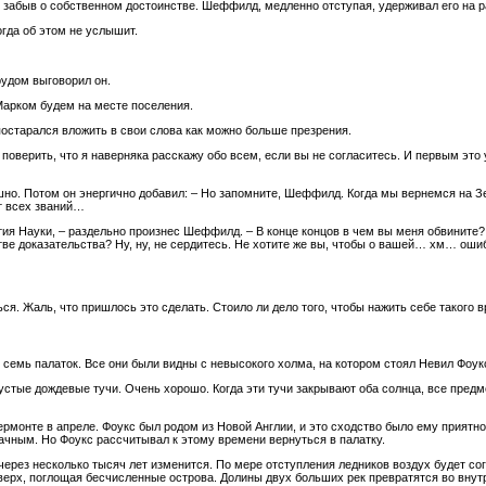
и забыв о собственном достоинстве. Шеффилд, медленно отступая, удерживал его на р
огда об этом не услышит.
рудом выговорил он.
 Марком будем на месте поселения.
постарался вложить в свои слова как можно больше презрения.
 поверить, что я наверняка расскажу обо всем, если вы не согласитесь. И первым это
шно. Потом он энергично добавил: – Но запомните, Шеффилд. Когда мы вернемся на 
т всех званий…
тия Науки, – раздельно произнес Шеффилд. – В конце концов в чем вы меня обвините?
ве доказательства? Ну, ну, не сердитесь. Не хотите же вы, чтобы о вашей… хм… ош
ся. Жаль, что пришлось это сделать. Стоило ли дело того, чтобы нажить себе такого в
семь палаток. Все они были видны с невысокого холма, на котором стоял Невил Фоук
 густые дождевые тучи. Очень хорошо. Когда эти тучи закрывают оба солнца, все пр
рмонте в апреле. Фоукс был родом из Новой Англии, и это сходство было ему приятно. 
ачным. Но Фоукс рассчитывал к этому времени вернуться в палатку.
то через несколько тысяч лет изменится. По мере отступления ледников воздух будет с
вверх, поглощая бесчисленные острова. Долины двух больших рек превратятся во вну