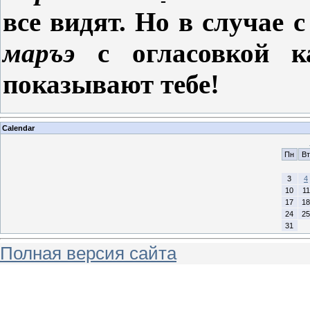
все видят. Но в случае 
маръэ
с огласовкой 
показывают тебе!
Calendar
Пн
Вт
3
4
10
11
17
18
24
25
31
Полная версия сайта