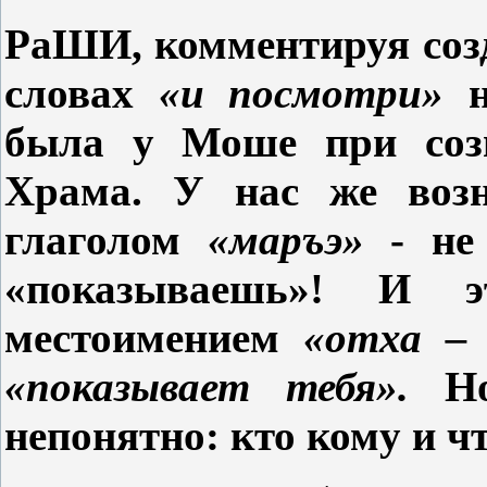
РаШИ, комментируя соз
словах
«и посмотри»
н
была у Моше при сози
Храма. У нас же возн
глаголом
«маръэ»
- не 
«показываешь»! И э
местоимением
«отха –
«показывает тебя».
Но 
непонятно: кто кому и ч