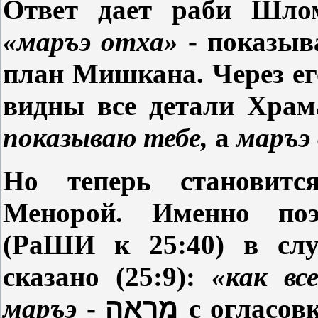
Ответ дает раби Шл
«маръэ отха»
- показыва
план Мишкана. Через его
видны все детали Храм
показываю тебе,
а
маръэ
Но теперь становитс
Менорой. Именно по
(РаШИ к 25:40) в слу
сказано (25:9):
«как вс
маръэ
-
מַראה
с огласов