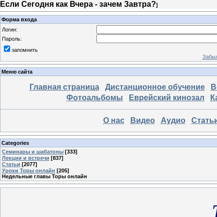
Если Сегодня как Вчера - зачем Завтра?
]
Форма входа
Логин:
Пароль:
запомнить
Забыл
Меню сайта
Главная страница
Дистанционное обучение
В
Фотоальбомы
Еврейский кинозал
К
О нас
Видео
Аудио
Стать
Categories
Семинары и шабатоны
[333]
Лекции и встречи
[837]
Статьи
[2077]
Уроки Торы онлайн
[205]
Недельные главы Торы онлайн