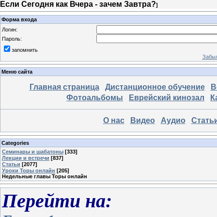
Если Сегодня как Вчера - зачем Завтра?
]
Форма входа
Логин:
Пароль:
запомнить
Забыл
Меню сайта
Главная страница
Дистанционное обучение
В
Фотоальбомы
Еврейский кинозал
К
О нас
Видео
Аудио
Стать
Categories
Семинары и шабатоны
[333]
Лекции и встречи
[837]
Статьи
[2077]
Уроки Торы онлайн
[205]
Недельные главы Торы онлайн
Перейти на: