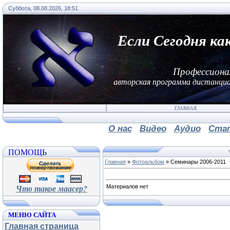
Суббота, 08.08.2026, 18:51
Если Сегодня ка
Профессиона
авторская программа дистанцио
ГЛАВНАЯ
О нас
Видео
Аудио
Ста
ПОМОЩЬ
Главная
»
Фотоальбом
» Семинары 2006-2011
Что такое маасер?
Материалов нет
МЕНЮ САЙТА
Главная страница