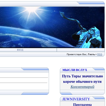
ВХОД
Приветствую Вас
,
Гость
•
RSS
МЫСЛИ ВСЛУХ
Путь Торы значительно
короче обычного пути
Комментарий
JEWNIVERSITY
Программа