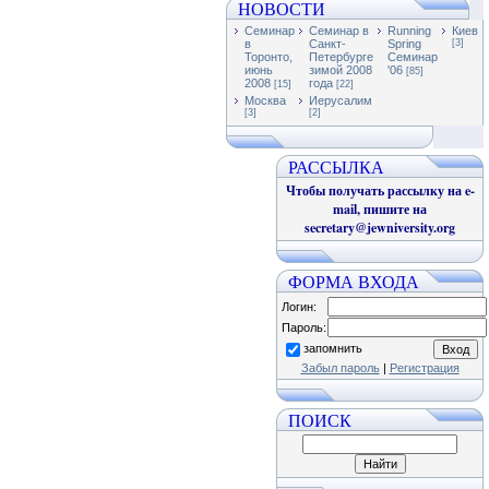
НОВОСТИ
Семинар
Семинар в
Running
Киев
в
Санкт-
Spring
[3]
Торонто,
Петербурге
Семинар
июнь
зимой 2008
'06
[85]
2008
года
[15]
[22]
Москва
Иерусалим
[3]
[2]
РАССЫЛКА
Чтобы получать рассылку на e-
mail, пишите на
secretary@jewniversity.org
ФОРМА ВХОДА
Логин:
Пароль:
запомнить
Забыл пароль
|
Регистрация
ПОИСК