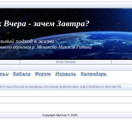
к Вчера - зачем Завтра?
льный подход к жизни -
нного обучения р. Менахема-Михаеля Гитика
РЕГИСТРАЦИЯ
тьи
Кабала
Форум
Израиль
Календарь
ФОТОМАТЕРИАЛЫ РАЗМЕЩЕНЫ АВТОРАМИ ДОБРОВОЛЬНО ДЛЯ ПУБЛИЧНОГО ПРОСМОТРА
Copyright MyCorp © 2026