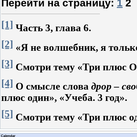
Перейти на страницу:
1
2
[1]
Часть 3, глава 6.
[2]
«Я не волшебник, я только
[3]
Смотри тему «Три плюс Од
[4]
О смысле слова
дрор – сво
плюс один», «Учеба. 3 год».
[5]
Смотри тему «Три плюс оди
Calendar