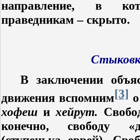
направление, в кот
праведникам – скрыто.
Стыковка
В заключении объяс
[3]
движения вспомним
о
хофеш
и
хейрут.
Свобо
конечно, свободу 
(ступенька еврей). Сво