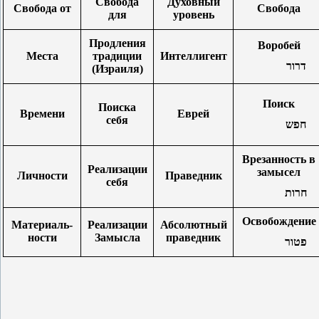
Свобода
Духовный
Свобода от
Свобода
для
уровень
Продления
Воробей
Места
традиции
Интеллигент
דרור
(Израиля)
Поиск
Поиска
Времени
Еврей
себя
חפש
Врезанность в
Реализации
замысел
Личности
Праведник
себя
חרות
Освобождение
Материаль-
Реализации
Абсолютный
ности
Замысла
праведник
פטור