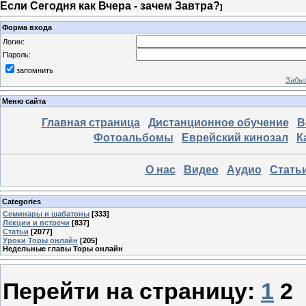
Если Сегодня как Вчера - зачем Завтра?
]
Форма входа
Логин:
Пароль:
запомнить
Забыл
Меню сайта
Главная страница
Дистанционное обучение
В
Фотоальбомы
Еврейский кинозал
К
О нас
Видео
Аудио
Стать
Categories
Семинары и шабатоны
[333]
Лекции и встречи
[837]
Статьи
[2077]
Уроки Торы онлайн
[205]
Недельные главы Торы онлайн
Перейти на страницу:
1
2