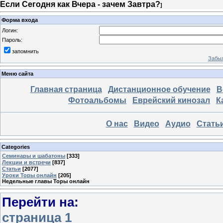
Если Сегодня как Вчера - зачем Завтра?
]
Форма входа
Логин:
Пароль:
запомнить
Забыл
Меню сайта
Главная страница
Дистанционное обучение
В
Фотоальбомы
Еврейский кинозал
К
О нас
Видео
Аудио
Стать
Categories
Семинары и шабатоны
[333]
Лекции и встречи
[837]
Статьи
[2077]
Уроки Торы онлайн
[205]
Недельные главы Торы онлайн
Перейти на:
страница 1