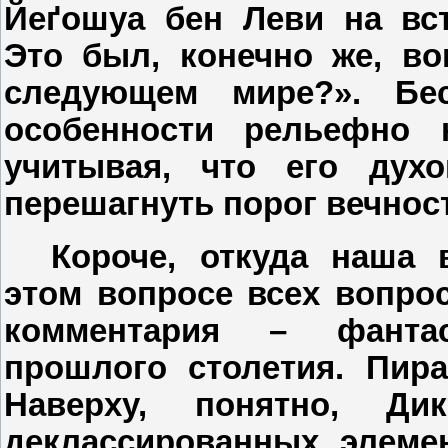
Йе
ґ
ошуа бен Леви на вс
Это был, конечно же, во
следующем мире?». Бе
особенности рельефно 
учитывая, что его дух
перешагнуть порог вечнос
Короче, откуда наша 
этом вопросе всех вопрос
комментария – фантас
прошлого столетия. Пира
Наверху, понятно, Ди
деклассированных элеме