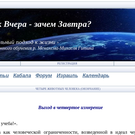
к Вчера - зачем Завтра?
льный подход к жизни -
нного обучения р. Менахема-Михаеля Гитика
РЕГИСТРАЦИЯ
тьи
Кабала
Форум
Израиль
Календарь
ЧЕТЫРЕ ЖИВОТНЫХ ЧЕЛОВЕКА (ОКОНЧАНИЕ)
Выход в четвертое измерение
учеба!».
как человеческой ограниченности, возведенной в идеал чер