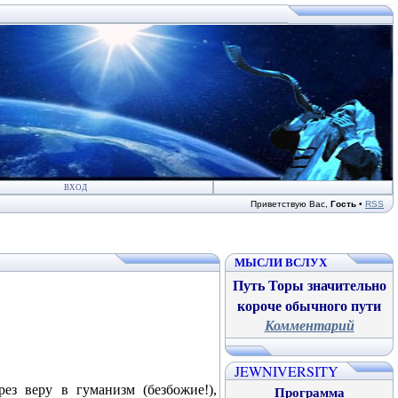
ВХОД
Приветствую Вас
,
Гость
•
RSS
МЫСЛИ ВСЛУХ
Путь Торы значительно
короче обычного пути
Комментарий
JEWNIVERSITY
ез веру в гуманизм (безбожие!),
Программа