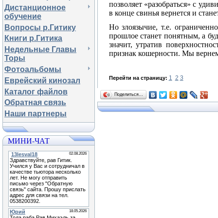
позволяет «разобраться» с уди
Дистанционное
в конце свинья вернется и ста
обучение
Но злоязычие, т.е. ограниченн
Вопросы р.Гитику
прошлое станет понятным, а бу
Книги р.Гитика
значит, утратив поверхностно
Недельные Главы
признак кошерности. Мы вернем
Торы
Фотоальбомы
1
2
3
Перейти на страницу:
Еврейский кинозал
Каталог файлов
Поделиться…
Обратная связь
Наши партнеры
МИНИ-ЧАТ