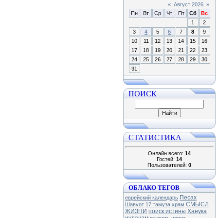
«
Август 2026
»
Пн
Вт
Ср
Чт
Пт
Сб
Вс
1
2
3
4
5
6
7
8
9
10
11
12
13
14
15
16
17
18
19
20
21
22
23
24
25
26
27
28
29
30
31
ПОИСК
СТАТИСТИКА
Онлайн всего:
14
Гостей:
14
Пользователей:
0
ОБЛАКО ТЕГОВ
Песах
еврейский календарь
СМЫСЛ
Шавуот
17 тамуза
храм
ЖИЗНИ
поиск истины
Ханука