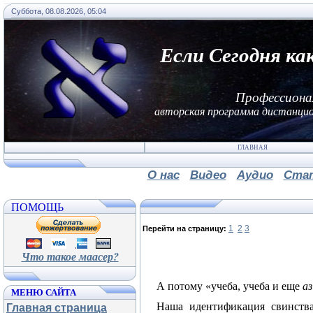
Суббота, 08.08.2026, 05:04
Если Сегодня ка
Профессиона
авторская программа дистанцио
ГЛАВНАЯ
О нас
Видео
Аудио
Ста
ПОМОЩЬ
1
2
3
Перейти на страницу:
Что такое маасер?
А потому «учеба, учеба и еще
аз
МЕНЮ САЙТА
Наша идентификация свинства 
Главная страница