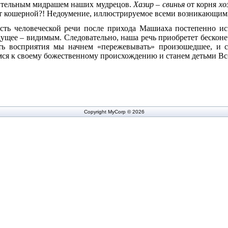
вительным мидрашем наших мудрецов.
Хазир – свинья
от корня
хо
нет кошерной?! Недоумение, иллюстрируемое всеми возникающими
ость человеческой речи после прихода Машиаха постепенно исч
дущее – видимым. Следовательно, наша речь приобретет бескон
сть восприятия мы начнем «пережевывать» произошедшее, и с
ся к своему божественному происхождению и станем детьми Вс
Copyright MyCorp © 2026