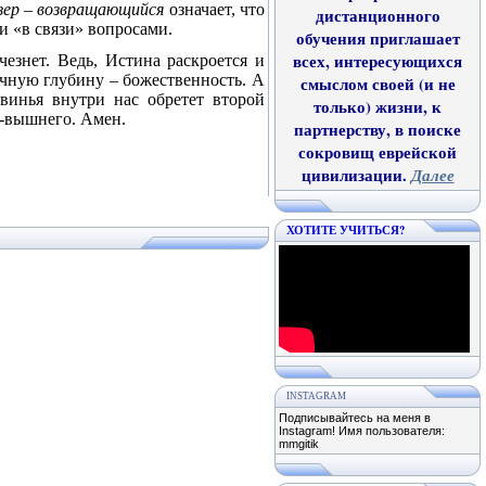
зер – возвращающийся
означает, что
дистанционного
 «в связи» вопросами.
обучения приглашает
всех, интересующихся
езнет. Ведь, Истина раскроется и
ечную глубину – божественность. А
смыслом своей (и не
винья внутри нас обретет второй
только) жизни, к
-вышнего. Амен.
партнерству, в поиске
сокровищ еврейской
цивилизации.
Далее
ХОТИТЕ УЧИТЬСЯ?
INSTAGRAM
Подписывайтесь на меня в
Instagram! Имя пользователя:
mmgitik