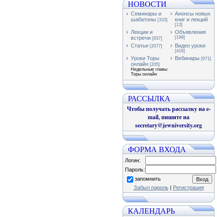
НОВОСТИ
Семинары и
Анонсы новых
шабатоны
книг и лекций
[333]
[13]
Лекции и
Объявления
встречи
[199]
[837]
Статьи
Видео уроки
[2077]
[416]
Уроки Торы
Вебинары
[971]
онлайн
[205]
Недельные главы
Торы онлайн
РАССЫЛКА
Чтобы получать рассылку на e-
mail, пишите на
secretary@jewniversity.org
ФОРМА ВХОДА
Логин:
Пароль:
запомнить
Забыл пароль
|
Регистрация
КАЛЕНДАРЬ