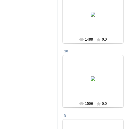
23.12.2011
Песах в Чабанке 2009
Меламори
1488
0.0
10
11.04.2011
Семинар
Аналитик
1506
0.0
5