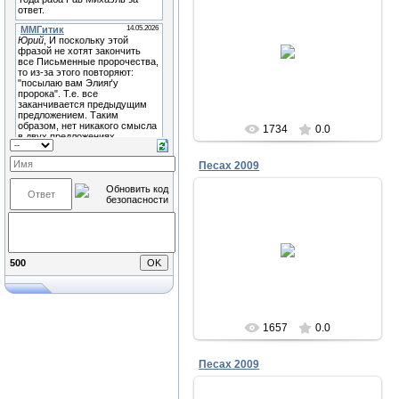
23.12.2011
Песах в Чабанке 2009
Меламори
1734
0.0
Песах 2009
23.12.2011
Песах в Чабанке 2009
500
Меламори
1657
0.0
Песах 2009