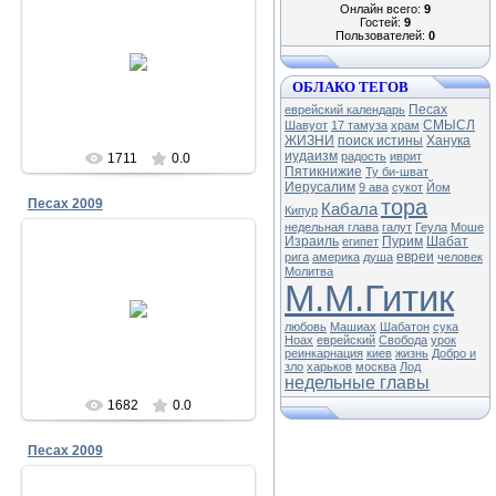
Онлайн всего:
9
Гостей:
9
Пользователей:
0
23.12.2011
Песах в Чабанке 2009
ОБЛАКО ТЕГОВ
Меламори
Песах
еврейский календарь
СМЫСЛ
Шавуот
17 тамуза
храм
ЖИЗНИ
поиск истины
Ханука
иудаизм
радость
иврит
1711
0.0
Пятикнижие
Ту би-шват
Иерусалим
9 ава
сукот
Йом
тора
Песах 2009
Кабала
Кипур
недельная глава
галут
Геула
Моше
Израиль
Пурим
Шабат
египет
евреи
рига
америка
душа
человек
Молитва
23.12.2011
М.М.Гитик
Песах в Чабанке 2009
любовь
Машиах
Шабатон
сука
Меламори
Ноах
еврейский
Свобода
урок
реинкарнация
киев
жизнь
Добро и
зло
харьков
москва
Лод
недельные главы
1682
0.0
Песах 2009