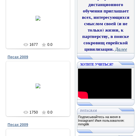
дистанционного
обучения приглашает
23.12.2011
всех, интересующихся
Песах в Чабанке 2009
смыслом своей (и не
Меламори
только) жизни, к
партнерству, в поиске
сокровищ еврейской
1677
0.0
цивилизации.
Далее
Песах 2009
ХОТИТЕ УЧИТЬСЯ?
23.12.2011
Песах в Чабанке 2009
Меламори
INSTAGRAM
1750
0.0
Подписывайтесь на меня в
Instagram! Имя пользователя:
mmgitik
Песах 2009