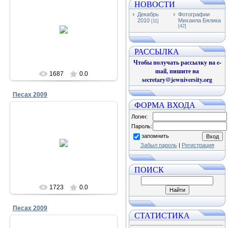
НОВОСТИ
Декабрь
Фотографии
23.12.2011
2010
Михаила Бялика
[11]
[42]
Песах в Чабанке 2009
Меламори
РАССЫЛКА
Чтобы получать рассылку на e-
mail, пишите на
1687
0.0
secretary@jewniversity.org
Песах 2009
ФОРМА ВХОДА
Логин:
Пароль:
23.12.2011
запомнить
Песах в Чабанке 2009
Забыл пароль
|
Регистрация
Меламори
ПОИСК
1723
0.0
Песах 2009
СТАТИСТИКА