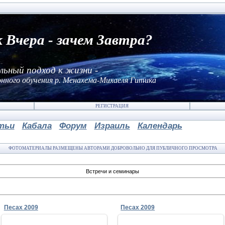
к Вчера - зачем Завтра?
льный подход к жизни -
нного обучения р. Менахема-Михаеля Гитика
РЕГИСТРАЦИЯ
тьи
Кабала
Форум
Израиль
Календарь
ФОТОМАТЕРИАЛЫ РАЗМЕЩЕНЫ АВТОРАМИ ДОБРОВОЛЬНО ДЛЯ ПУБЛИЧНОГО ПРОСМОТРА
Встречи и семинары
Песах 2009
Песах 2009