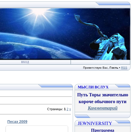
ВХОД
Приветствую Вас
,
Гость
•
RSS
МЫСЛИ ВСЛУХ
Путь Торы значительно
короче обычного пути
Комментарий
Страницы
:
1
2
»
Песах 2009
JEWNIVERSITY
Программа