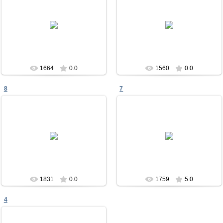
23.12.2011
11.04.2011
Песах в Чабанке
Семинар
Меламори
Аналитик
1664
0.0
1560
0.0
8
7
11.04.2011
11.04.2011
Обратная связь
Я (Татьяна) и рав. Гитик
Аналитик
Аналитик
1831
0.0
1759
5.0
4