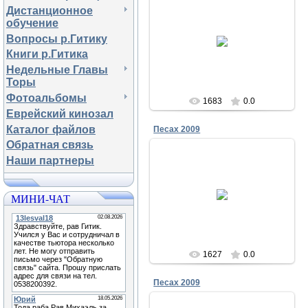
Дистанционное
обучение
23.12.2011
Вопросы р.Гитику
Песах в Чабанке 2009
Книги р.Гитика
Меламори
Недельные Главы
Торы
Фотоальбомы
1683
0.0
Еврейский кинозал
Каталог файлов
Песах 2009
Обратная связь
Наши партнеры
23.12.2011
МИНИ-ЧАТ
Песах в Чабанке 2009
Меламори
1627
0.0
Песах 2009