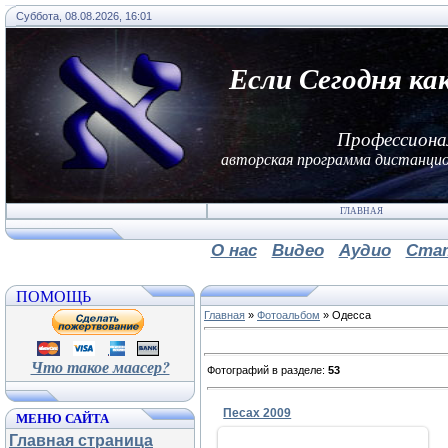
Суббота, 08.08.2026, 16:01
Если Сегодня ка
Профессиона
авторская программа дистанцио
ГЛАВНАЯ
О нас
Видео
Аудио
Ста
ПОМОЩЬ
Главная
»
Фотоальбом
» Одесса
Что такое маасер?
Фотографий в разделе
:
53
Песах 2009
МЕНЮ САЙТА
Главная страница