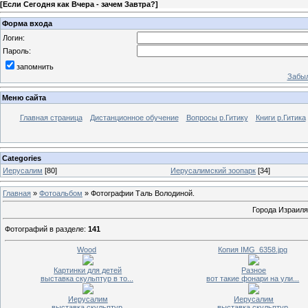
[
Если Сегодня как Вчера - зачем Завтра?
]
Форма входа
Логин:
Пароль:
запомнить
Забыл
Меню сайта
Главная страница
Дистанционное обучение
Вопросы р.Гитику
Книги р.Гитика
Categories
Иерусалим
[80]
Иерусалимский зоопарк
[34]
Главная
»
Фотоальбом
» Фотографии Таль Володиной.
Города Израиля
Фотографий в разделе
:
141
Wood
Копия IMG_6358.jpg
Картинки для детей
Разное
выставка скульптур в то...
вот такие фонари на ули...
Иерусалим
Иерусалим
выставка скульптур
выставка скульптур