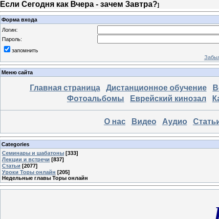
Если Сегодня как Вчера - зачем Завтра?
]
Форма входа
Логин:
Пароль:
запомнить
Забыл
Меню сайта
Главная страница
Дистанционное обучение
В
Фотоальбомы
Еврейский кинозал
К
О нас
Видео
Аудио
Стать
Categories
Семинары и шабатоны
[333]
Лекции и встречи
[837]
Статьи
[2077]
Уроки Торы онлайн
[205]
Недельные главы Торы онлайн