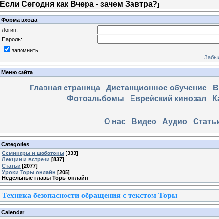
Если Сегодня как Вчера - зачем Завтра?
]
Форма входа
Логин:
Пароль:
запомнить
Забыл
Меню сайта
Главная страница
Дистанционное обучение
В
Фотоальбомы
Еврейский кинозал
К
О нас
Видео
Аудио
Стать
Categories
Семинары и шабатоны
[333]
Лекции и встречи
[837]
Статьи
[2077]
Уроки Торы онлайн
[205]
Недельные главы Торы онлайн
Техника безопасности обращения с текстом Торы
Calendar