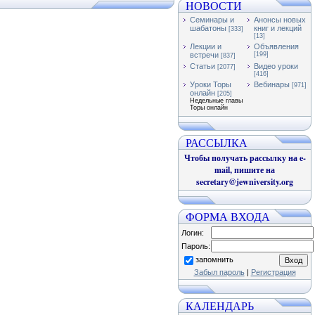
НОВОСТИ
Семинары и
Анонсы новых
шабатоны
книг и лекций
[333]
[13]
Лекции и
Объявления
встречи
[199]
[837]
Статьи
Видео уроки
[2077]
[416]
Уроки Торы
Вебинары
[971]
онлайн
[205]
Недельные главы
Торы онлайн
РАССЫЛКА
Чтобы получать рассылку на e-
mail, пишите на
secretary@jewniversity.org
ФОРМА ВХОДА
Логин:
Пароль:
запомнить
Забыл пароль
|
Регистрация
КАЛЕНДАРЬ