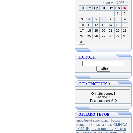
«
Август 2026
»
Пн
Вт
Ср
Чт
Пт
Сб
Вс
1
2
3
4
5
6
7
8
9
10
11
12
13
14
15
16
17
18
19
20
21
22
23
24
25
26
27
28
29
30
31
ПОИСК
СТАТИСТИКА
Онлайн всего:
3
Гостей:
3
Пользователей:
0
ОБЛАКО ТЕГОВ
Песах
еврейский календарь
СМЫСЛ
Шавуот
17 тамуза
храм
ЖИЗНИ
поиск истины
Ханука