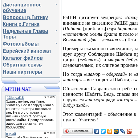
Дистанционное
обучение
Вопросы р.Гитику
РаШИ цитирует мудрецов:
«
Зах
внимание на сказанное РаШИ даль
Книги р.Гитика
Шабата
[
приблизь
]
двух баранов
Недельные Главы
«потаенное жены брата твоего 
Торы
Вс-вышний. Два – услыхал я»
(Те
ґ
ил
Фотоальбомы
Примеры сказанного «воедино», к
Еврейский кинозал
друг другу. Соблюдение Шабата п
Каталог файлов
цицит (
«гдилим»
), а
мицват йебу
Обратная связь
следовательно, их слитное произ
Наши партнеры
Но тогда
«шамор – оберегай»
и
«
«шамор»
– все запреты Шабата, а
«
МИНИ-ЧАТ
Объяснение Савраньского ребе с
ценности Шабата. Ведь, спасая жи
нарушаем
«шамор»
ради
«захор»
– 
дибур эхад».
Этот комментарий – объяснение в л
нужны Учителя!
Поделиться…