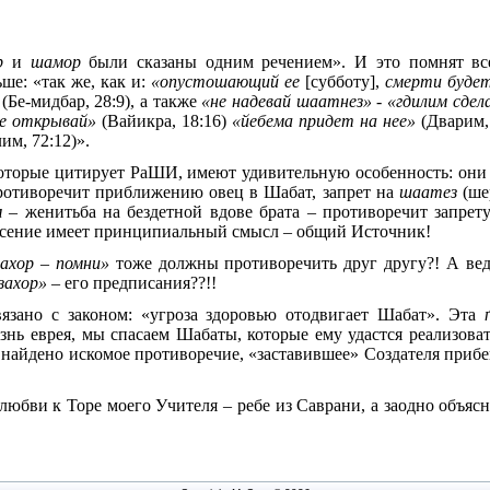
ор
и
шамор
были сказаны одним речением». И это помнят все
ше: «так же, как и:
«опустошающий ее
[субботу],
смерти будет
»
(Бе-мидбар, 28:9), а также
«не надевай шаатнез» - «гдилим сдел
не открывай»
(Вайикра, 18:16)
«йебема придет на нее»
(Дварим, 
им, 72:12)».
оторые цитирует РаШИ, имеют удивительную особенность: они 
ротиворечит приближению овец в Шабат, запрет на
шаатез
(ше
м
– женитьба на бездетной вдове брата – противоречит запрет
несение имеет принципиальный смысл – общий Источник!
захор – помни»
тоже должны противоречить друг другу?! А вед
захор»
– его предписания??!!
вязано с законом: «угроза здоровью отодвигает Шабат». Эта
знь еврея, мы спасаем Шабаты, которые ему удастся реализоват
найдено искомое противоречие, «заставившее» Создателя приб
юбви к Торе моего Учителя – ребе из Саврани, а заодно объясн