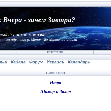
к Вчера - зачем Завтра?
льный подход к жизни -
нного обучения р. Менахема-Михаеля Гитика
РЕГИСТРАЦИЯ
тьи
Кабала
Форум
Израиль
Календарь
ШАМОР И ЗАХОР
Итро
Шамор и Захор