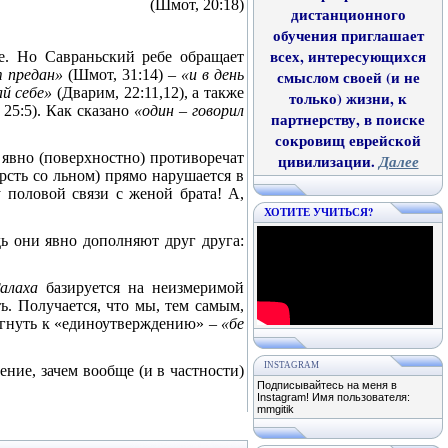
(Шмот, 20:18)
дистанционного
обучения приглашает
всех, интересующихся
. Но Савраньский ребе обращает
 предан»
(Шмот, 31:14) –
«и в день
смыслом своей (и не
ай себе»
(Дварим, 22:11,12), а также
только) жизни, к
25:5). Как сказано
«один – говорил
партнерству, в поиске
сокровищ еврейской
явно (поверхностно) противоречат
цивилизации.
Далее
рсть со льном) прямо нарушается в
у половой связи с женой брата! А,
ХОТИТЕ УЧИТЬСЯ?
ь они явно дополняют друг друга:
ґ
алаха
базируется на неизмеримой
ь. Получается, что мы, тем самым,
егнуть к «единоутверждению» –
«бе
INSTAGRAM
ение, зачем вообще (и в частности)
Подписывайтесь на меня в
Instagram! Имя пользователя:
mmgitik