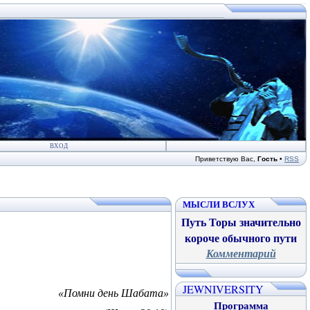
ВХОД
Приветствую Вас
,
Гость
•
RSS
МЫСЛИ ВСЛУХ
Путь Торы значительно
короче обычного пути
Комментарий
JEWNIVERSITY
«Помни день Шабата»
Программа