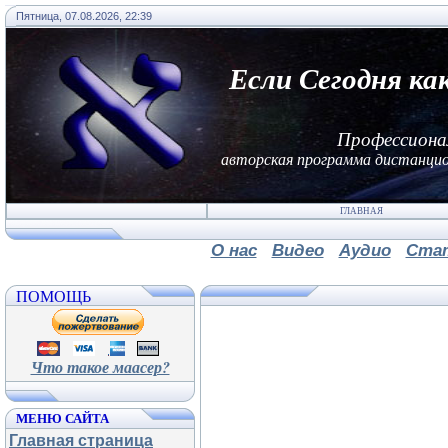
Пятница, 07.08.2026, 22:39
Если Сегодня ка
Профессиона
авторская программа дистанцио
ГЛАВНАЯ
О нас
Видео
Аудио
Ста
ПОМОЩЬ
Что такое маасер?
МЕНЮ САЙТА
Главная страница