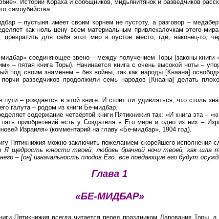
юбие». Истории Кораха и сообщников,
мидьянитянок и разведчиков расс
го самоубийства.
ар – пустыня имеет своим корнем не пустоту, а разговор –
медабер
ределяет как ноль цену всем материальным привлекалочкам этого мира
, превратить для
себя этот мир в пустое место, где, наконец-то, ч
идбар» соединяющее звено – между получением Торы (законы книги «В
м» – пятая книга Торы). Начинается книга с очень
высокой ноты – упо
дый под своим знаменем
– без войны, так как народы [Кнаана] освобод
а
порчи разведчиков продолжили семь народов [Кнаана] делать
плохо
 пути – рождается в
этой книге. И стоит ли удивляться, что столь з
го галута – родом из книги Бе-мидбар.
ределяет содержание
четвёртой книги Пятикнижия так:
«И книга эта – «к
, пять приобретений
есть у Создателя в Его мире и одно из них – Из
новей Израиля» (комментарий на главу «Бе-мидбар», 1904 год).
нигу Пятикнижия
можно заключить пожеланием скорейшего исполнения 
ю Я щедрость юности твоей, любовь брачной ночи
твоей, как шла 
его – [он] изначальность
плодов Его, все поедающие его будут осужд
Глава 1
«БЕ-МИДБАР»
ниги Пятикнижия всегда читается перед праздником Дарования Торы, а,