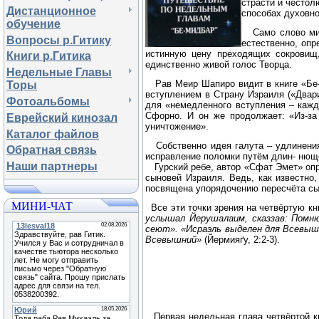
страсти и честол
Дистанционное
способах духовно
обучение
Само слово мидб
Вопросы р.Гитику
естественно, оп
истинную цену преходящих сокровищ
Книги р.Гитика
единственно живой голос Творца.
Недельные Главы
Рав Меир Шапиро видит в книге «Бе-м
Торы
вступлением в Страну Израиля («Двари
Фотоальбомы
для «немедленного вступления – каж
Сфорно. И он же продолжает: «Из-з
Еврейский кинозал
уничтожение».
Каталог файлов
Собственно идея галута – удлинения
Обратная связь
исправление поломки путём длин-
нюще
Наши партнеры
Гурский ребе, автор «Сфат Эмет» оп
сыновей Израиля. Ведь, как известно
посвящена упорядочению пересчёта
сы
МИНИ-ЧАТ
Все эти точки зрения на четвёртую к
услышал Йерушалаим, сказ
зав: Помн
сеют».
«Исраэль выделен для Всевышн
Всевышний»
(Йермияґу, 2:2-3).
Первая недельная глава четвёртой к