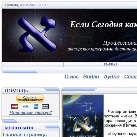
Суббота, 08.08.2026, 11:07
Если Сегодня ка
Профессиона
авторская программа дистанцио
ГЛАВНАЯ
О нас
Видео
Аудио
Ста
ПОМОЩЬ
Что такое маасер?
Четвёртая кни
пустыне жизни. 
Тора переходит к 
рождения (Потенци
МЕНЮ САЙТА
«Поучения мудрец
Главная страница