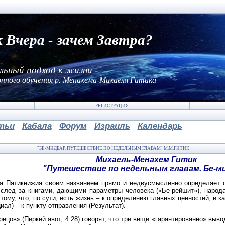
к Вчера - зачем Завтра?
льный подход к жизни -
нного обучения р. Менахема-Михаеля Гитика
РЕГИСТРАЦИЯ
тьи
Кабала
Форум
Израиль
Календарь
"БЕ-МИДБАР. ПУТЕШЕСТВИЕ ПО НЕДЕЛЬНЫМ ГЛАВАМ" М.М.ГИТИК
Михаель-Менахем Гитик
"Путешествие по недельным главам. Бе-м
га Пятикнижия своим названием прямо и
недвусмысленно определяет о
Вслед за книгами, дающими параме
тры человека («Бе-рейшит»), народ
тому, что, по сути, есть жизнь
– к определению главных ценностей, и ка
ал) – к пункту от
правления (Результат).
ов» (Пиркей авот, 4:28) говорят, что три
вещи «гарантированно» вывод