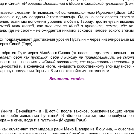
ар и Синай:
«И говорил Всевышний к Моше в Синайской пустыне»
(Беми
ывается словами Пятикнижия:
«И остановился там Израиль»
(Шмот, 19:
еловек с одним сердцем (стремлением)». Одно на всех евреев стрем
ения, если мы вспомним уровень любви к Творцу, достигнутый вышед
ачной ночи твоей, как шла ты за Мной в пустыню, землю, где н
ана, где не сеют» – не ожидается никаких всходов человеческого эгоизм
х подразумевает достижения уровня Пустыни – через нивелирование мат
ерез Синай (Тору).
 обратен Пути через Мидбар к Синаю (от наасэ – сделаем к нишма – 
делает себя как пустыня, себе и никому не принадлежащим, не смо
воего эго - ненависть:
«Синай назван так, как спустилась ненависть (си
ценностей и, в конечном итоге, ненависть ксобственному эгоизму (исто
 маршрут получения Торы любым постсинайским поколением.
Вечность «жида»
книги «Бе-рейшит» и «Шмот»), после законов, обеспечивающих неп
упает черёд испытания Пустыней. В чём оно состоит, мы попробуем п
ра – в огне, воде и в пустыне» (Мидраш Раба).
 как объясняет этот мидраш раби Меир Шапиро из Люблина, – обеспечи
вышнего, истоки которого в поступке Авраґама, вошедшего в горящую пе