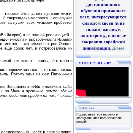
казывают именно об этих
дистанционного
обучения приглашает
 – говорю. Этот аспект пустыни жизни,
всех, интересующихся
. И сверхзадача человека – обнаружив
смыслом своей (и не
ерез заглушки
всех «измов» пробьётся
только) жизни, к
партнерству, в поиске
а-йи-кра») и её полной реализацией –
рядоченности и выстроенности Израиля
сокровищ еврейской
ят место», – как
объясняет рав Овадья
цивилизации.
Далее
е ещё сорок лет, и потребовалось их
накомый нам
сюжет – связь, её отмена и
ХОТИТЕ УЧИТЬСЯ?
нига пересчитанных» – это книга по
хвал
раиль. Потому
одна из книг Пятикнижия
слов
Всевышнего:
«Иди и возгласи, дабы
ты за Мной в пустыню, землю, где не
ены, бедствие при
дёт на них, – сказал
INSTAGRAM
Подписывайтесь на меня в
Instagram! Имя пользователя:
mmgitik
 следовательно, несёт в себе условия,