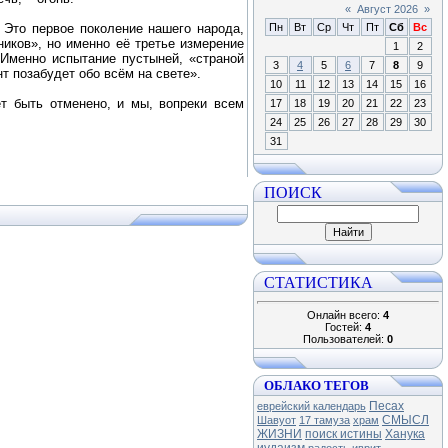
«
Август 2026
»
 Это первое поколение нашего народа,
Пн
Вт
Ср
Чт
Пт
Сб
Вс
иков», но именно её третье измерение
1
2
Именно испытание пустыней, «страной
3
4
5
6
7
8
9
т позабудет обо всём на свете».
10
11
12
13
14
15
16
т быть отменено, и мы, вопреки всем
17
18
19
20
21
22
23
24
25
26
27
28
29
30
31
ПОИСК
СТАТИСТИКА
Онлайн всего:
4
Гостей:
4
Пользователей:
0
ОБЛАКО ТЕГОВ
Песах
еврейский календарь
СМЫСЛ
Шавуот
17 тамуза
храм
ЖИЗНИ
поиск истины
Ханука