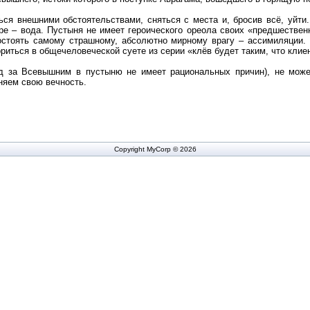
я внешними обстоятельствами, сняться с места и, бросив всё, уйти.
ре – вода. Пустыня не имеет героического ореола своих «предшественн
остоять самому страшному, абсолютно мирному врагу – ассимиляции. 
риться в общечеловеческой суете из серии «клёв будет таким, что клиен
 за Всевышним в пустыню не имеет рациональных причин), не може
няем свою вечность.
Copyright MyCorp © 2026