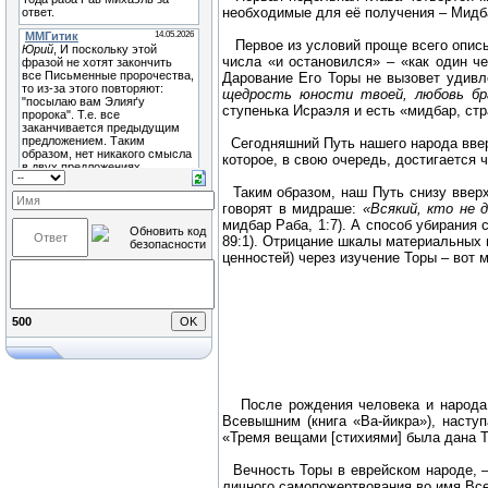
необходимые для её получения – Мидб
Первое из условий проще всего опис
числа «и остановился» – «как один ч
Дарование Его Торы не вызовет удивл
щедрость юности твоей, любовь бр
ступенька Исраэля и есть «мидбар, стр
Сегодняшний Путь нашего народа ввер
которое, в свою очередь, достигается ч
Таким образом, наш Путь снизу вверх
говорят в мидраше:
«Всякий, кто не 
мидбар Раба, 1:7). А способ убирания с
89:1). Отрицание шкалы материальных 
ценностей) через изучение Торы – вот
500
После рождения человека и народа (
Всевышним (книга «Ва-йикра»), наст
«Тремя вещами [стихиями] была дана То
Вечность Торы в еврейском народе, –
личного самопожертвования во имя Все