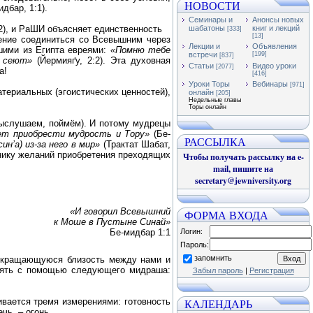
НОВОСТИ
дбар, 1:1).
Семинары и
Анонсы новых
2), и РаШИ объясняет единственность
шабатоны
книг и лекций
[333]
[13]
ление соединиться со Всевышним через
Лекции и
Объявления
шими из Египта евреями:
«Помню тебе
встречи
[199]
[837]
е сеют»
(Йермияґу, 2:2). Эта духовная
Статьи
Видео уроки
[2077]
а!
[416]
Уроки Торы
Вебинары
[971]
ериальных (эгоистических ценностей),
онлайн
[205]
Недельные главы
Торы онлайн
выслушаем, поймём). И потому мудрецы
жет приобрести мудрость и Тору»
(Бе-
РАССЫЛКА
н’а) из-за него в мир»
(Трактат Шабат,
чнику желаний приобретения преходящих
Чтобы получать рассылку на e-
mail, пишите на
secretary@jewniversity.org
«И говорил Всевышний
ФОРМА ВХОДА
к Моше в Пустыне Синай»
Бе-мидбар 1:1
Логин:
Пароль:
запомнить
рекращающуюся близость между нами и
онять с помощью следующего мидраша:
Забыл пароль
|
Регистрация
вается тремя измерениями: готовность
КАЛЕНДАРЬ
чь, – огонь.