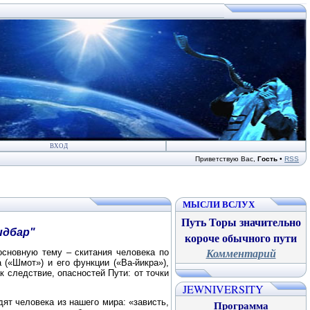
ВХОД
Приветствую Вас
,
Гость
•
RSS
МЫСЛИ ВСЛУХ
Путь Торы значительно
идбар"
короче обычного пути
Комментарий
сновную тему – скитания чело
века по
а («Шмот») и его функции
(«Ва-йикра»),
к следствие, опас
ностей Пути: от точки
JEWNIVERSITY
ят человека из нашего мира: «за
висть,
Программа