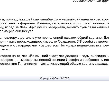
где заключенные царя
ьмы, принадлежащей
сар
ґата
бахим – начальнику палаческого кор
) сановников фараона. И
пшат
, т.е. временно-пространственные р
ому, вслед за Леви Ицхоком из Бердичева, акцентируемся на «лиш
ормацию они несут?
а некоторую деталь в уже проявленной пшатом общей картине. Дет
ринимать происходящее, как волю Создателя. У Йосефа за время 
ющего миллиардерским имуществом Потифара поднакопились кое-ка
юрьмы.
гается на то, что «Вс-вышний знает, что делает» - ведь, очевидно,
 невероятно высокой жизненной позиции Йосефа и сообщают «лишн
й восприятия Пятикнижия – детализирующий общую картину
пшата.
Copyright MyCorp © 2026