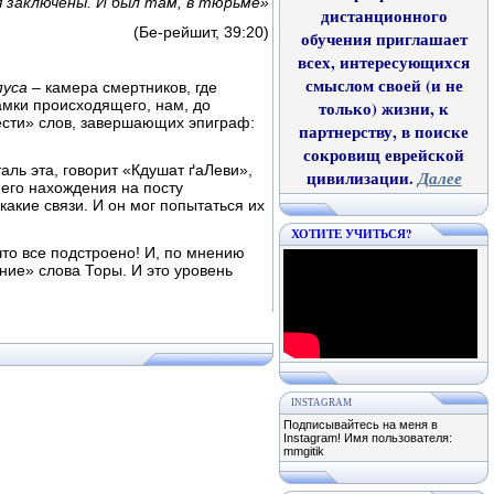
 заключены. И был там, в тюрьме»
дистанционного
(Бе-рейшит, 39:20)
обучения приглашает
всех, интересующихся
смыслом своей (и не
пуса
– камера смертников, где
амки происходящего, нам, до
только) жизни, к
нести» слов, завершающих эпиграф:
партнерству, в поиске
сокровищ еврейской
аль эта, говорит «Кдушат ґаЛеви»,
цивилизации.
Далее
его нахождения на посту
кие связи. И он мог попытаться их
ХОТИТЕ УЧИТЬСЯ?
 что все подстроено! И, по мнению
ие» слова Торы. И это уровень
INSTAGRAM
Подписывайтесь на меня в
Instagram! Имя пользователя:
mmgitik