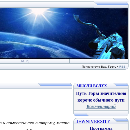
ВХОД
Приветствую Вас
,
Гость
•
RSS
МЫСЛИ ВСЛУХ
Путь Торы значительно
короче обычного пути
Комментарий
JEWNIVERSITY
а и поместил его в тюрьму, место,
Программа