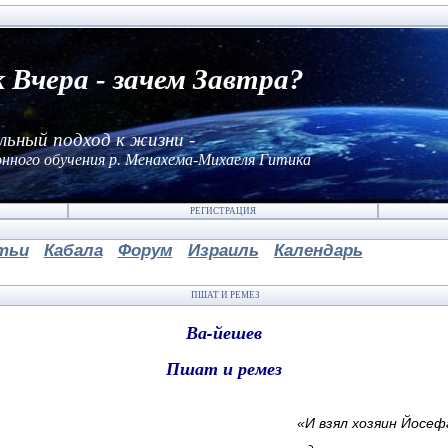
к Вчера - зачем Завтра?
льный подход к жизни -
нного обучения р. Менахема-Михаеля Гитика
РЕГИСТРАЦИЯ
тьи
Кабала
Форум
Израиль
Календарь
ПШАТ И РЕМЕЗ
Ва-йешев
Пшат и ремез
«И взял хозяин Йосеф