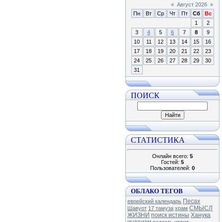
«
Август 2026
»
Пн
Вт
Ср
Чт
Пт
Сб
Вс
1
2
3
4
5
6
7
8
9
10
11
12
13
14
15
16
17
18
19
20
21
22
23
24
25
26
27
28
29
30
31
ПОИСК
СТАТИСТИКА
Онлайн всего:
5
Гостей:
5
Пользователей:
0
ОБЛАКО ТЕГОВ
Песах
еврейский календарь
СМЫСЛ
Шавуот
17 тамуза
храм
ЖИЗНИ
поиск истины
Ханука