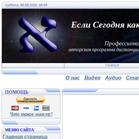
Суббота, 08.08.2026, 06:49
Если Сегодня ка
Профессиона
авторская программа дистанцио
ГЛАВНАЯ
О нас
Видео
Аудио
Ста
ПОМОЩЬ
Что такое маасер?
МЕНЮ САЙТА
Главная страница