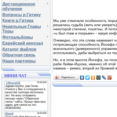
Дистанционное
обучение
Вопросы р.Гитику
Книги р.Гитика
Мы уже отмечали особенность тюр
решалась судьба (жить или умереть
Недельные Главы
некоторой степени, понятны. И пот
Торы
«и был там в тюрьме»
- какую инф
Фотоальбомы
Очевидно, что эти слова намекают н
Еврейский кинозал
потрясающая способность Йосефа п
всесильного (доверенного) управля
Каталог файлов
использовать, дабы выбраться из т
Обратная связь
Но, и в этом высота Йосефа, он пола
Наши партнеры
раби Лейви-Ицхока, именно об этой
намека – ремез, второй из Уровне
МИНИ-ЧАТ
Поделиться…