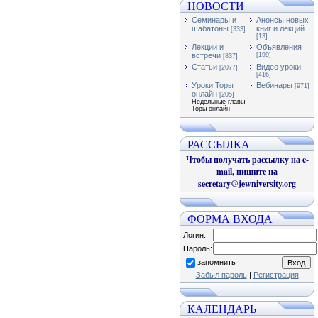
НОВОСТИ
Семинары и
Анонсы новых
шабатоны
книг и лекций
[333]
[13]
Лекции и
Объявления
встречи
[199]
[837]
Статьи
Видео уроки
[2077]
[416]
Уроки Торы
Вебинары
[971]
онлайн
[205]
Недельные главы
Торы онлайн
РАССЫЛКА
Чтобы получать рассылку на e-
mail, пишите на
secretary@jewniversity.org
ФОРМА ВХОДА
Логин:
Пароль:
запомнить
Забыл пароль
|
Регистрация
КАЛЕНДАРЬ