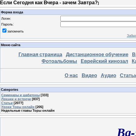
Если Сегодня как Вчера - зачем Завтра?
]
Форма входа
Логин:
Пароль:
запомнить
Забыл
Меню сайта
Главная страница
Дистанционное обучение
В
Фотоальбомы
Еврейский кинозал
К
О нас
Видео
Аудио
Стать
Categories
Семинары и шабатоны
[333]
Лекции и встречи
[837]
Статьи
[2077]
Уроки Торы онлайн
[205]
Недельные главы Торы онлайн
Ва-