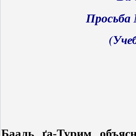
Просьба
(Учеб
Бааль
ґ
а-Турим объясн