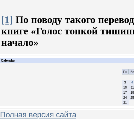
[1]
По поводу такого перево
книге «Голос тонкой тишины
начало»
Calendar
Пн
Вт
3
4
10
11
17
18
24
25
31
Полная версия сайта