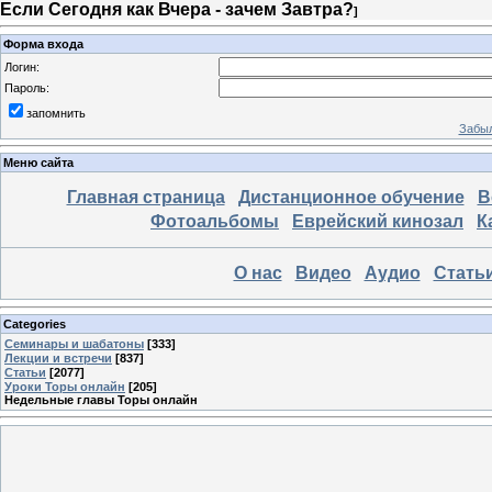
Если Сегодня как Вчера - зачем Завтра?
]
Форма входа
Логин:
Пароль:
запомнить
Забыл
Меню сайта
Главная страница
Дистанционное обучение
В
Фотоальбомы
Еврейский кинозал
К
О нас
Видео
Аудио
Стать
Categories
Семинары и шабатоны
[333]
Лекции и встречи
[837]
Статьи
[2077]
Уроки Торы онлайн
[205]
Недельные главы Торы онлайн