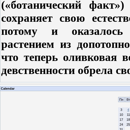
(«ботанический факт»)
сохраняет свою естест
потому и оказалось
растением из допотопн
что теперь оливковая в
девственности обрела сво
Calendar
Пн
Вт
3
4
10
11
17
18
24
25
31