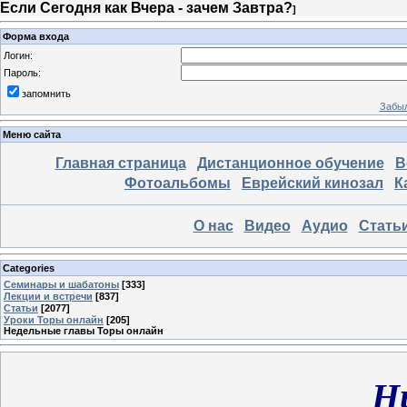
Если Сегодня как Вчера - зачем Завтра?
]
Форма входа
Логин:
Пароль:
запомнить
Забыл
Меню сайта
Главная страница
Дистанционное обучение
В
Фотоальбомы
Еврейский кинозал
К
О нас
Видео
Аудио
Стать
Categories
Семинары и шабатоны
[333]
Лекции и встречи
[837]
Статьи
[2077]
Уроки Торы онлайн
[205]
Недельные главы Торы онлайн
Н