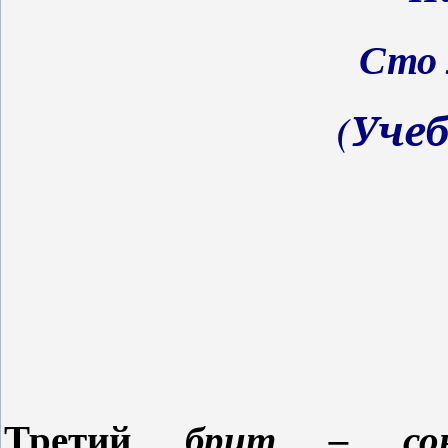
Сто 
(Учеб
Третий
брит – со