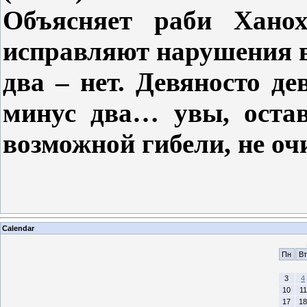
Объясняет раби Ханох
исправляют нарушения в
два – нет. Девяносто де
минус два…
увы, остав
возможной гибели, не оч
Calendar
Пн
Вт
3
4
10
11
17
18