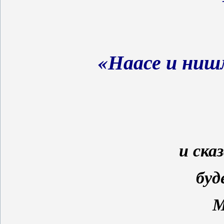
«Наасе и ниш
и сказ
буд
М