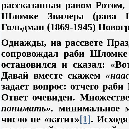
рассказанная равом Ротом,
Шломке Звилера (рава 
Гольдман (1869-1945) Ново
Однажды, на рассвете Праз
сопровождал раби Шломке 
остановился и сказал: «Во
Давай вместе скажем
«наа
задает вопрос: отчего раб
Ответ очевиден. Множеств
понимать»,
минимальное мн
число не «катит»
[1]
. Исходя