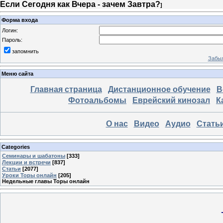
Если Сегодня как Вчера - зачем Завтра?
]
Форма входа
Логин:
Пароль:
запомнить
Забыл
Меню сайта
Главная страница
Дистанционное обучение
В
Фотоальбомы
Еврейский кинозал
К
О нас
Видео
Аудио
Стать
Categories
Семинары и шабатоны
[333]
Лекции и встречи
[837]
Статьи
[2077]
Уроки Торы онлайн
[205]
Недельные главы Торы онлайн