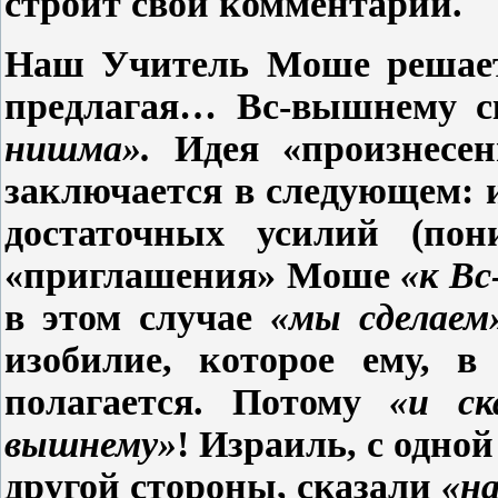
строит свой комментарий.
Наш Учитель Моше решает 
предлагая… Вс-вышнему с
нишма».
Идея «произнесе
заключается в следующем: и
достаточных усилий (по
«приглашения» Моше
«к В
в этом случае
«мы сделае
изобилие, которое ему, в
полагается. Потому
«и ск
вышнему»
! Израиль, с одно
другой стороны, сказали
«на