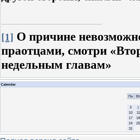
О причине невозможн
[1]
праотцами, смотри «Вто
недельным главам»
Calendar
Пн
Вт
3
4
10
11
17
18
24
25
31