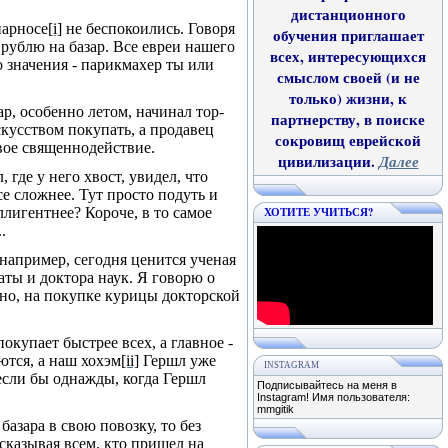
дистанционного
парносе
[i]
не беспокоились. Говоря
обучения приглашает
рублю на базар. Все евреи на­шего
всех, интересующихся
о значения - парикмахер ты или
смыслом своей (и не
только) жизни, к
ар, особенно летом, начинал тор­
партнерству, в поиске
скусством покупать, а продавец
сокровищ еврейской
овое священнодействие.
цивилизации.
Далее
 где у него хвост, увидел, что
се сложнее. Тут просто подуть и
ллигентнее? Короче, в то самое
ХОТИТЕ УЧИТЬСЯ?
.
например, сегодня ценится уче­ная
ты и доктора наук. Я го­ворю о
чно, на покупке курицы докторской
окупает быстрее всех, а главное -
ются, а наш хохэм
[ii]
Гершл уже
INSTAGRAM
 если бы однажды, когда Гершл
Подписывайтесь на меня в
Instagram! Имя пользователя:
mmgitik
базара в свою повозку, то без
ссказывая всем, кто пришел на