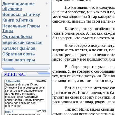
Дистанционное
Но мы знали, что к следующ
обучение
о нашем заработке, мы как раз и п
Вопросы р.Гитику
местечка ходили на базар каждое в
Книги р.Гитика
сапожник, имеешь ты свой малень­к
Недельные Главы
Кажется, что тут особенного
Торы
говать очень рано. А так как кажды
Фотоальбомы
был уверен, что сумеет постоять з
Еврейский кинозал
Я не говорю о покупке петух
Каталог файлов
задняя часть желтая, а не синяя, п
Обратная связь
посмотреть на цвет явно недостато
место, откуда у нее появляются яйц
Наши партнеры
Вообще авторитет умелого и
степень. Я не говорю о сегодняшни
МИНИ-ЧАТ
тех, кто ее честно заслужил. Толь
не защитишь, а вот лишиться по­куп
Вот был у нас в местечке сл
дешевле всех. И все видели, что б
грузит на свою повозку покупки. И
расплачивался за товар, рядом не о
Так вот Ицик видел своими гл
стыда говорил всем, что уплатил 4 