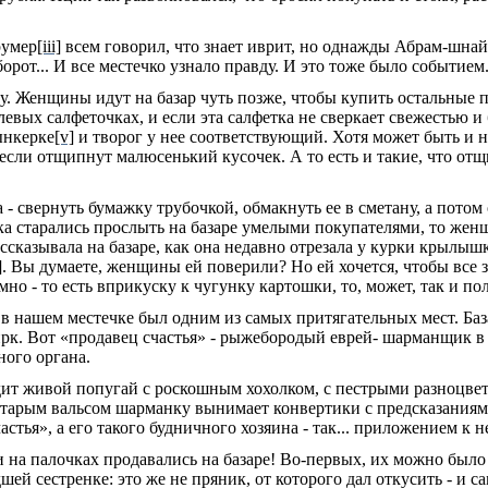
румер
[iii]
всем говорил, что знает иврит, но однажды Абрам-шна
рот... И все местечко узнало правду. И это тоже было событием
у. Женщины идут на базар чуть позже, чтобы купить остальные 
вых салфеточках, и если эта салфетка не свер­кает свежестью и 
ынкерке
[v]
и творог у нее соответствующий. Хотя может быть и н
 если отщипнут малюсенький кусочек. А то есть и такие, что от
 - свернуть бумажку трубочкой, обмакнуть ее в сметану, а потом 
ка стара­лись прослыть на базаре умелыми покупателями, то же
сказывала на базаре, как она недавно от­резала у курки крылышк
]
. Вы думаете, женщины ей пове­рили? Но ей хочется, чтобы все з
о - то есть вприкуску к чугунку картошки, то, может, так и полу
 в нашем ме­стечке был одним из самых притягательных мест. Баз
ирк. Вот «продавец счастья» - рыжебородый еврей- шарманщик в 
ного органа.
ит живой по­пугай с роскошным хохолком, с пестрыми разноцв
арым вальсом шарманку вынимает конвертики с предсказаниям
тья», а его такого будничного хозяина - так... при­ложением к н
на палочках продавались на базаре! Во-первых, их можно было 
шей сестренке: это же не пряник, от которого дал откусить
-
и с