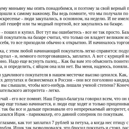
ему миньяну мы опять понадобимся, и поэтому за свой верный 
одошли к самому важному. Вы ведь помните, что мы получали по 
ос­кресенье - люди закупались, в основном, на неделю. И не имел
ий гешефт или ты модный портной, все за­купались на базаре.
 - пошел и купил. Вот тут вы ошибаетесь - все не так просто. Баз
й покупа­тель на базаре считал, что только он владеет великим и
а себя, то все приходили обычно к открытию. И начи­налось торг
а, с этим любой начинающий покупатель легко спра­вится: подул,
ощупал - и, немного поторговавшись, заплатил. А вот с курицей в
чно. Надо еще всунуть палец... Как бы вам это объяснить поинте
а, и определить, с яйцом она или нет. Вы меня, надеюсь, поняли..
 удачливого покупателя в нашем местечке высоко це­нился. Как, 
х депутатах и бизнесменах в России - они все поголовно кандида
ко вы слышали, чтобы кого-нибудь лишали уче­ной степени? Коне
ательского авторитета - легко.
учай - его все помнят. Наш Гершл-балагула говорил всем, что он п
азар еще только начинается, и люди еще ходят и только приценива
 так бы все и дальше признавали его непрере­каемый авторитет,
казался Ицик - парикмахер, его давний со­перник по покупкам.
азами, как тот заплатил 7 рублей за петуха, а когда нес птицу с 
рубля. Ицик так разволновался, что бросил покупать и стоял, ра