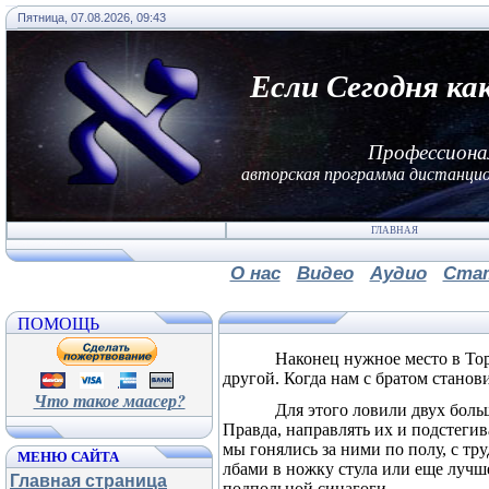
Пятница, 07.08.2026, 09:43
Если Сегодня ка
Профессиона
авторская программа дистанцио
ГЛАВНАЯ
О нас
Видео
Аудио
Ста
ПОМОЩЬ
Наконец нужное место в Торе
другой. Когда нам с братом станов
Что такое маасер?
Для этого ловили двух бол
Правда, направлять их и подстеги
мы гонялись за ними по полу, с тр
МЕНЮ САЙТА
лбами в ножку стула или еще лучше 
Главная страница
подпольной синагоги.