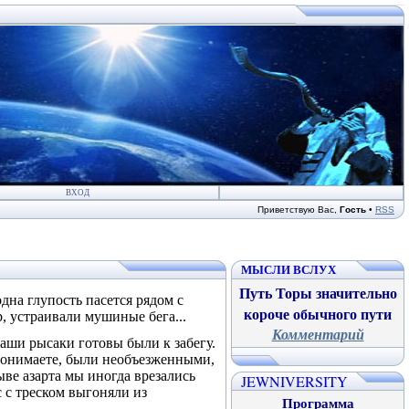
ВХОД
Приветствую Вас
,
Гость
•
RSS
МЫСЛИ ВСЛУХ
Путь Торы значительно
одна глупость пасется рядом с
короче обычного пути
р, устраивали мушиные бега...
Комментарий
аши рысаки готовы были к забегу.
понимаете, были необъезжен­ными,
ве азарта мы иногда вреза­лись
JEWNIVERSITY
с с треском выгоняли из
Программа