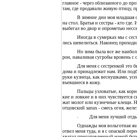
глав­ное - через облизанного до п
там, где продавали живую птицу, п
В зимние дни моя младшая се
на стол. Братья и сестры - кто где
выбегал во двор и опрометью несся
Иногда в сумерках мы с сес
лись шевелиться. Наконец приходил
Но зима была все же наибол
рон, наваливая сугробы вровень с 
Для меня с сестренкой это 
дома и принадлежит нам. Или подби
руки кузнеца, как веснушками, ус
въевшиеся в кожу.
Пальцы узловатые, как корне
кие и ловкие и в них чувствуется си
жат молот или кузнечные клещи. Но
отцовский запах - смесь огня, желе
Для меня лучший отдых
-
Однажды моя вольготная жиз
отвел меня туда, и я с опаской пер
хватал приготовленный мамой буте