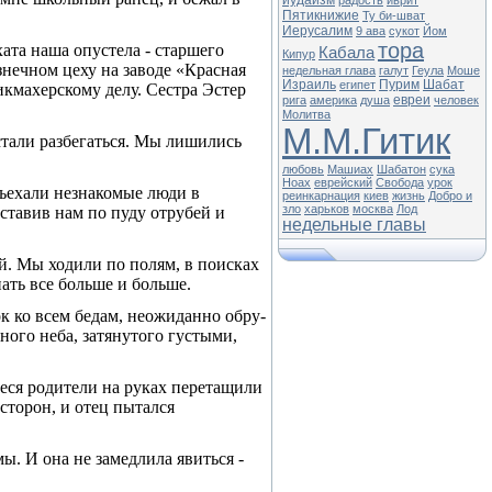
иудаизм
радость
иврит
Пятикнижие
Ту би-шват
Иерусалим
9 ава
сукот
Йом
тора
ата наша опустела - старшего
Кабала
Кипур
­нечном цеху на заводе «Красная
недельная глава
галут
Геула
Моше
Израиль
Пурим
Шабат
египет
икмахер­скому делу. Сестра Эстер
евреи
рига
америка
душа
человек
Молитва
М.М.Гитик
стали разбегаться. Мы лишились
любовь
Машиах
Шабатон
сука
Ноах
еврейский
Свобода
урок
дъехали незнакомые люди в
реинкарнация
киев
жизнь
Добро и
зло
харьков
москва
Лод
ставив нам по пуду отрубей и
недельные главы
ой. Мы ходили по полям, в поисках
ать все больше и больше.
ок ко всем бедам, неожиданно обру­
ного неба, затянутого густыми,
еся родители на руках перета­щили
 сторон, и отец пытался
ы. И она не замедлила явиться -