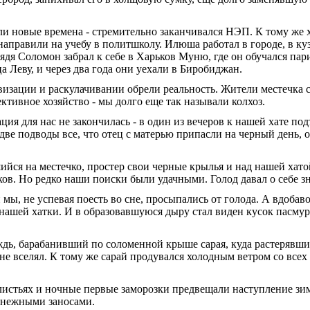
и новые времена - стремительно заканчивался НЭП. К тому же х
аправили на учебу в полит­школу. Илюша работал в городе, в куз
Дядя Соломон забрал к себе в Харьков Муню, где он обучался пар
а Леву, и через два года они уехали в Биробиджан.
изации и раскулачивании обрели реальность. Жители местечка 
ективное хозяйство - мы долго еще так называли колхоз.
ция для нас не закончилась - в один из вечеров к нашей хате по
ве подводы все, что отец с матерью припасли на черный день, о
ийся на ме­стечко, простер свои черные крылья и над нашей хат
ов. Но редко наши поиски были удачными. Голод давал о себе зн
 мы, не успе­вая поесть во сне, просыпались от голода. А вдобав
нашей хатки. И в образовавшуюся дыру стал виден кусок пасмур
дь, бараба­нивший по соломенной крыше сарая, куда растерявши
не вселял. К тому же сарай продувался холод­ным ветром со всех
истьях и ноч­ные первые заморозки предвещали наступ­ление зим
 снежными заносами.