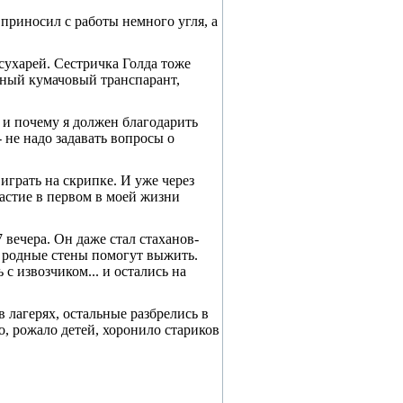
риносил с ра­боты немного угля, а
 сухарей. Сестричка Голда тоже
м­ный кумачовый транспарант,
, и почему я должен благодарить
- не надо задавать вопросы о
 играть на скрипке. И уже через
частие в первом в моей жизни
 вечера. Он даже стал стаханов­
то родные стены помогут выжить.
с извозчиком... и остались на
в лагерях, остальные разбрелись в
, рожало детей, хоро­нило стариков