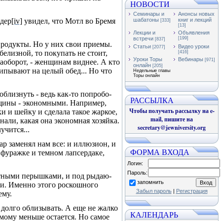
НОВОСТИ
Семинары и
Анонсы новых
йдер
[iv]
увидел, что Мотл во Бремя
шабатоны
книг и лекций
[333]
[13]
.
Лекции и
Объявления
встречи
[199]
[837]
продукты. Но у них свои приемы.
Статьи
Видео уроки
[2077]
белизной, то покупать не стоит,
[416]
Уроки Торы
Вебинары
[971]
аоборот, - женщинам виднее. А кто
онлайн
[205]
щипывают на целый обед... Но что
Недельные главы
Торы онлайн
облизнуть - ведь как-то попробо­
РАССЫЛКА
нщины - экономными. Например,
Чтобы получать рассылку на e-
и и шейку и сделала такое жаркое,
mail, пишите на
нали, какая она экономная хозяйка.
secretary@jewniversity.org
­чится...
ар заменял нам все: и иллюзион, и
ФОРМА ВХОДА
фуражке и темном лапсер­даке,
Логин:
Пароль:
етными перышками, и под рыдаю­
запомнить
и. Именно этого роскошного
Забыл пароль
|
Регистрация
ему.
долго облизывать. А еще не жалко
КАЛЕНДАРЬ
амому меньше остается. Но самое