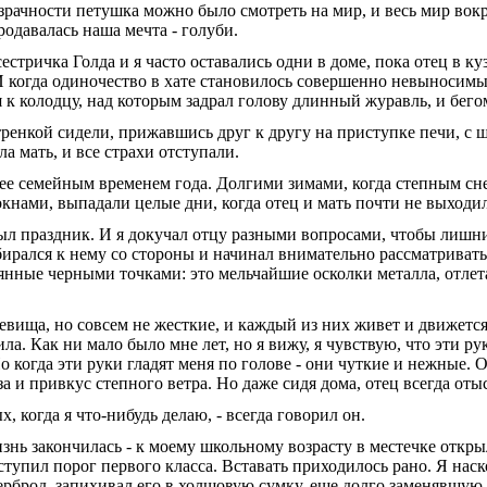
розрачности петушка можно было смотреть на мир, и весь мир во
родавалась наша мечта - голуби.
стричка Голда и я часто оставались одни в доме, пока отец в ку
. И когда одиночество в хате становилось совер­шенно невыносимы
 к колодцу, над которым задрал голову длин­ный журавль, и бего
тренкой си­дели, прижавшись друг к другу на приступке печи, с 
а мать, и все страхи отступали.
ее семейным временем года. Долгими зимами, когда степ­ным сне
окнами, выпадали целые дни, когда отец и мать почти не выходил
был праздник. И я докучал отцу разными вопросами, чтобы лишний
рался к нему со стороны и начинал внимательно рассмат­ривать 
еянные черными точками: это мельчайшие осколки металла, отлет
вища, но со­всем не жесткие, и каждый из них живет и движется 
ла. Как ни мало было мне лет, но я вижу, я чувствую, что эти рук
 когда эти руки гладят меня по голове - они чуткие и нежные. 
за и при­вкус степного ветра. Но даже сидя дома, отец всегда оты
, когда я что-нибудь делаю, - всегда говорил он.
нь закончи­лась - к моему школьному возрасту в ме­стечке откры
есту­пил порог первого класса. Вставать прихо­дилось рано. Я на
рброд, запихивал его в хол­щовую сумку, еще долго заменявшую