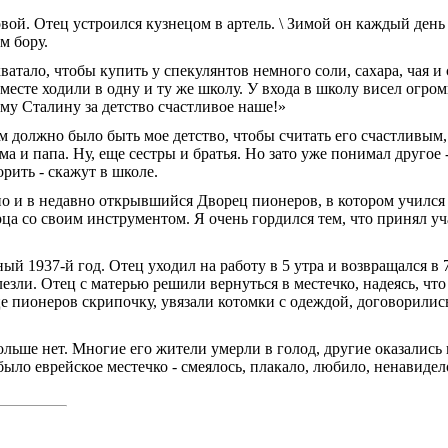
вой. Отец устроился кузнецом в артель.
\
Зимой он каждый день п
м бору.
атало, чтобы купить у спекулянтов немного соли, сахара, чая и
вместе ходили в одну и ту же школу. У входа в школу висел огро
му Сталину за детство счастливое наше!»
им должно было быть мое детство, чтобы считать его счастливым
мама и папа. Ну, еще сестры и братья. Но зато уже понимал другое 
орить - скажут в школе.
но и в не­давно открывшийся Дворец пионеров, в ко­тором учился
ца со своим инструментом. Я очень гордился тем, что принял у
й 1937-й год. Отец уходил на работу в 5 утра и воз­вращался в 7
езли. Отец с матерью решили вернуться в местечко, на­деясь, ч
пионе­ров скрипочку, увязали котомки с одеждой, договорились 
льше нет. Многие его жители умерли в голод, другие оказались 
было еврейское местечко - смеялось, плакало, любило, ненавидело