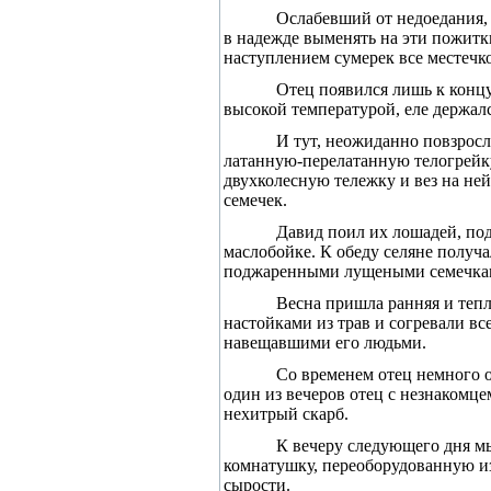
Ослабевший от недоедания, 
в надежде выменять на эти пожитки
наступлением сумерек все ме­стеч
Отец появился лишь к концу
высокой температурой, еле держался
И тут, неожиданно повзросл
латанную-перелатанную телогрейку,
двухколесную тележку и вез на ней
семечек.
Давид поил их лошадей, под
маслобойке. К обеду селяне получал
поджаренными лущеными семечкам
Весна пришла ранняя и тепла
на­стойками из трав и согревали в
навещавшими его людьми.
Со временем отец немного ок
один из вечеров отец с незнакомце
нехитрый скарб.
К вечеру следующего дня мы
комнатушку, переоборудованную из
сырости.