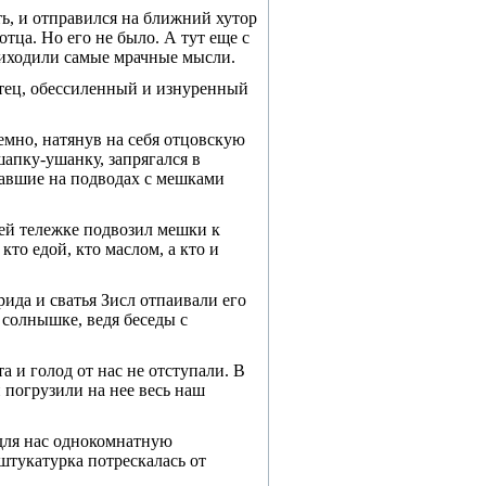
ть, и отправился на ближний хутор
тца. Но его не было. А тут еще с
риходили самые мрачные мысли.
отец, обессиленный и изнуренный
мно, натянув на себя отцов­скую
апку-ушанку, запря­гался в
ехавшие на подводах с мешками
оей тележке подвозил мешки к
кто едой, кто маслом, а кто и
рида и сватья Зисл отпаивали его
солнышке, ведя бе­седы с
а и голод от нас не отступали. В
 погрузили на нее весь наш
 для нас однокомнатную
тукатурка по­трескалась от