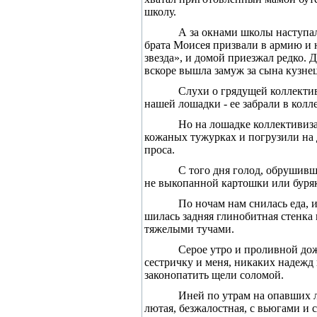
школу.
А за окнами школы наступал
брата Моисея призвали в армию и н
звезда», и домой приезжал редко. 
вскоре вышла замуж за сына кузнец
Слухи о грядущей коллектив
нашей лошадки - ее забрали в колл
Но на лошадке коллективиза
кожаных тужурках и погрузили на д
проса.
С того дня голод, обрушивш
не выкопанной картошки или буряк
По ночам нам снилась еда, и
шилась задняя глинобитная стенка 
тяжелыми тучами.
Серое утро и проливной дож
сестричку и меня, никаких надежд 
законопатить щели соломой.
Иней по утрам на опавших л
лютая, безжалостная, с вьюгами и