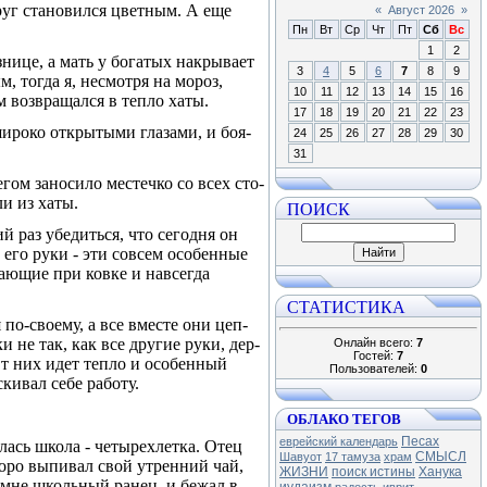
круг становился цветным. А еще
«
Август 2026
»
Пн
Вт
Ср
Чт
Пт
Сб
Вс
1
2
знице, а мать у богатых накрывает
3
4
5
6
7
8
9
м, тогда я, несмотря на мороз,
10
11
12
13
14
15
16
м возвращался в тепло хаты.
17
18
19
20
21
22
23
широко открытыми глазами, и боя­
24
25
26
27
28
29
30
31
гом заносило местечко со всех сто­
и из хаты.
ПОИСК
 раз убедиться, что сегодня он
его руки - эти совсем особенные
ающие при ковке и навсегда
СТАТИСТИКА
по-своему, а все вместе они цеп­
и не так, как все другие руки, дер­
Онлайн всего:
7
Гостей:
7
От них идет тепло и особенный
Пользователей:
0
скивал себе работу.
ОБЛАКО ТЕГОВ
Песах
еврейский календарь
лась школа - четырехлетка. Отец
СМЫСЛ
Шавуот
17 тамуза
храм
скоро выпивал свой утренний чай,
ЖИЗНИ
поиск истины
Ханука
 мне школьный ранец, и бежал в