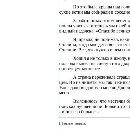
Но это была крыша над голо
сухие ветки мы со­бирали в соседне
Заработанных отцом денег хв
пошла учиться, и теперь мы с ней 
видный издалека: «Спасибо велико
Я, правда, не понимал, как
Сталина, когда мое дет­ство - это 
Сталине. Все, что нужно о нем гов
Ходил я не только в школу, 
полгода вышел на сцену этого двор
настоящем концерте.
А страна переживала страшны
цем. Но из нищеты мы так и не выл
Уже сдали выданную мне во Дворце 
месте.
Выяснилось, что местечка бо
поисках лучшей доли. Больно это: 
- и нет его больше...
[i]
парносе - прибыль