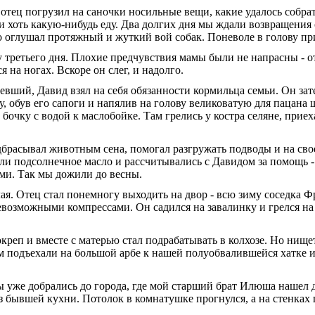
отец погру­зил на саночки носильные вещи, какие уда­лось собра
 хоть какую-нибудь еду. Два долгих дня мы ждали возвращения о
ко оглушал протяжный и жуткий вой собак. Поневоле в голову п
 третьего дня. Плохие предчувствия мамы были не на­прасны - 
 на ногах. Вскоре он слег, и надолго.
евший, Давид взял на себя обязанности кормильца семьи. Он зате
 обув его сапоги и напялив на голову вели­коватую для пацана ш
 бочку с водой к маслобойке. Там грелись у костра селяне, при
брасывал животным сена, помогал разгружать под­воды и на св
и под­солнечное масло и рассчитывались с Дави­дом за помощь - 
и. Так мы дожили до весны.
я. Отец стал понемногу выходить на двор - всю зиму со­седка Ф
севозможными компрессами. Он садился на завалинку и грелся на 
реп и вме­сте с матерью стал подрабатывать в колхозе. Но нищет
м подъ­ехали на большой арбе к нашей полуобвалившейся хатке и
 уже добра­лись до города, где мой старший брат Илюша нашел
 бывшей кухни. Потолок в комнатушке прогнулся, а на стенках ш