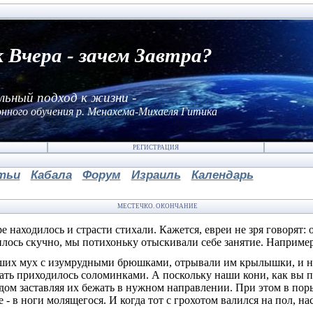
к Вчера - зачем Завтра?
льный подход к жизни -
нного обучения р. Менахема-Михаеля Гитика
РЕГИСТРАЦИЯ
тьи
Кабала
Форум
Израиль
Календарь
МЕСТЕЧКО. ОКОНЧАНИЕ
 находи­лось и страсти стихали. Кажется, евреи не зря говорят: 
илось скучно, мы потихоньку отыскивали себе за­нятие. Наприме
ьших мух с изумрудными брюшками, отрывали им кры­лышки, и н
вать при­ходилось соломинками. А поскольку наши кони, как вы 
удом заставляя их бежать в нужном направлении. При этом в поры
- в ноги молящегося. И когда тот с грохотом валился на пол, на