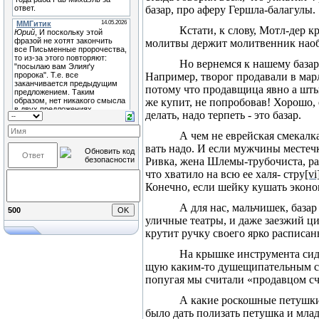
базар, про аферу Гершла-балагулы.
Кстати, к слову, Мотл-дер к
молитвы держит молитвенник наобо­
Но вернемся к нашему базар
Например, творог продавали в марле
потому что продавщица явно а шт
же купит, не попробовав! Хо­рошо,
делать, надо терпеть - это базар.
А чем не еврейская смекалка
вать надо. И если мужчины местеч
Ривка, жена Шлемы-трубочиста, рас
что хватило на всю ее халя- стру
[vi
Конечно, если шейку кушать экономн
А для нас, мальчишек, базар
500
уличные театры, и даже заезжий ц
крутит ручку своего ярко расписан
На крышке инструмента сид
щую каким-то душещипательным ст
попугая мы считали «продавцом счас
А какие роскошные петушки 
было дать полизать петушка и млад