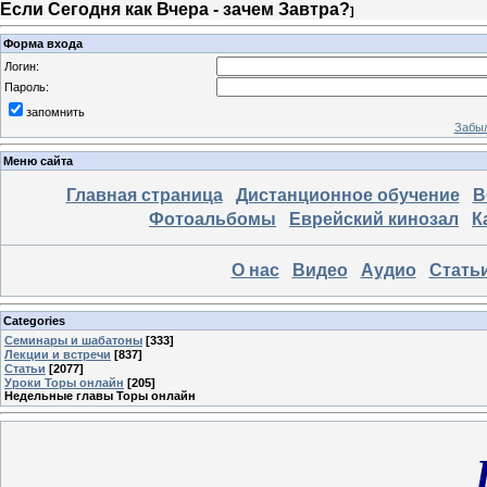
Если Сегодня как Вчера - зачем Завтра?
]
Форма входа
Логин:
Пароль:
запомнить
Забыл
Меню сайта
Главная страница
Дистанционное обучение
В
Фотоальбомы
Еврейский кинозал
К
О нас
Видео
Аудио
Стать
Categories
Семинары и шабатоны
[333]
Лекции и встречи
[837]
Статьи
[2077]
Уроки Торы онлайн
[205]
Недельные главы Торы онлайн