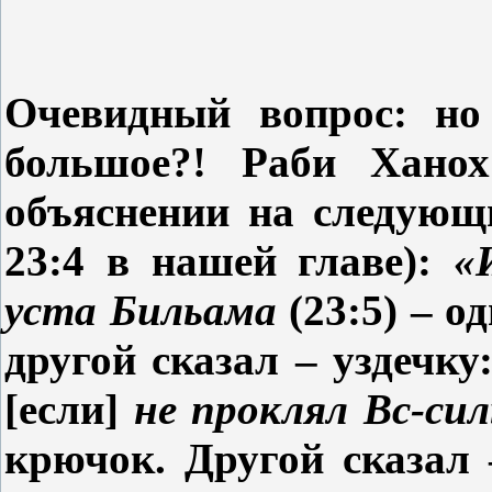
Очевидный вопрос: но 
большое?! Раби Хан
объяснении на следую
23:4 в нашей главе):
«
уста Бильама
(23:5) – о
другой сказал
– уздечку
[если]
не проклял Вс-си
крючок. Другой сказал 