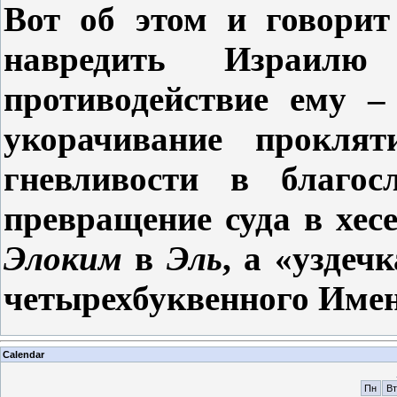
Вот об этом и говори
навредить Израилю
противодействие ему 
укорачивание проклят
гневливости в благос
превращение суда в хес
Элоким
в
Эль
, а «уздеч
четырехбуквенного Име
Calendar
Пн
Вт